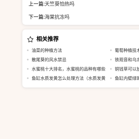
上一篇:
天竺葵怕热吗
下一篇:
海棠抗冻吗
相关推荐
油菜的种植方法
葡萄种植技
散尾葵的风水禁忌
铁观音和乌
水蜜桃十大排名，水蜜桃的品种有哪些
铜钱草可以
鱼缸水质发黄怎么处理方法（水质发黄
鱼缸内壁绿
是什么原因）
斑藻怎么回事