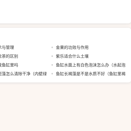
术与管理
金果的功效与作用
龙茶的区别
紫乐适合什么土壤
放鱼缸里吗
鱼缸水面上有白色泡沫怎么办（水起泡
斑藻怎么清除干净（内壁绿
沫是什么原因）
鱼缸长褐藻是不是水质不好（鱼缸里褐
）
藻原因和解决方案）