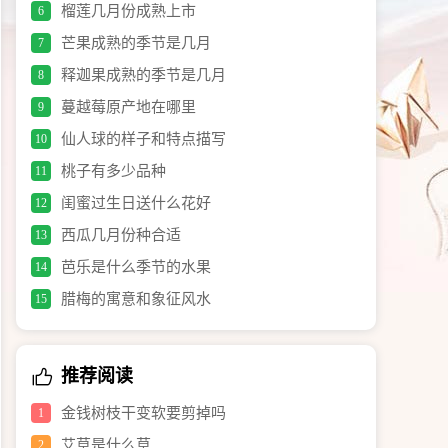
榴莲几月份成熟上市
6
芒果成熟的季节是几月
7
释迦果成熟的季节是几月
8
蔓越莓原产地在哪里
9
仙人球的样子和特点描写
10
桃子有多少品种
11
闺蜜过生日送什么花好
12
西瓜几月份种合适
13
芭乐是什么季节的水果
14
腊梅的寓意和象征风水
15
推荐阅读
金钱树枝干变软要剪掉吗
1
艾草是什么草
2