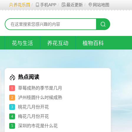
养花乐园
手机APP
最近更新
网站地图
花与生活
养花互动
植物百科
热点阅读
草莓成熟的季节是几月
1
泸州桂圆什么时候成熟
2
桃花几月份开花
3
梅花几月份开花
4
深圳的市花是什么花
5