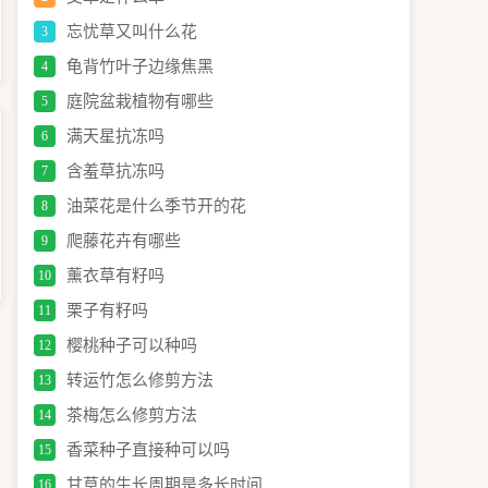
忘忧草又叫什么花
3
龟背竹叶子边缘焦黑
4
庭院盆栽植物有哪些
5
满天星抗冻吗
6
含羞草抗冻吗
7
油菜花是什么季节开的花
8
爬藤花卉有哪些
9
薰衣草有籽吗
10
栗子有籽吗
11
樱桃种子可以种吗
12
转运竹怎么修剪方法
13
茶梅怎么修剪方法
14
香菜种子直接种可以吗
15
甘草的生长周期是多长时间
16