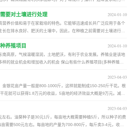
贵种子的播种，要求在整好的厢面上用菜耙子进行纵向和横向耙地后再
需要对土壤进行处理
2024-01-10
到耙出的十字状沟槽中，每个十字中播下一颗种子，完成后覆盖上肥
高营养价值和易于在家栽培的特色。它能够迅速成长并广泛应用于各个
苗时，由于温度较高，苗床的湿度容易损失，因此在播种时需要在厢面
生长在排水良好、肥沃的土壤中，因此，在种植之前需要对土壤进行处
度。（2）通常情况下，播种需要多遍撒播，可以根据需要进行个别调
要整理厢面，使用菜耙子进行纵向和横向耙后，再浇水，然后将种子播
种养殖项目
2024-01-10
率的几率。二、准备土壤枸杞子喜欢生长在排水良好、肥沃的土壤中，
粒种子，播种完成后盖上盖子进行施肥，以利于保持墒情和促进出苗。
处理。首先，需要清除土壤中的杂草、石头等杂物，然后进行深翻，使
东南高原，气候温暖湿润，土地肥沃，有利于农业发展。养殖业是该地
遮阳防雨要求夏季蔬菜育苗时温度较高，且暴雨较多。因此，在种子播种
料可以提高土壤的肥力。三、种植1.挖坑：在准备好的土壤中，根据枸
增加收入的机会 保山有些什么养殖项目(多种养殖项
一米的阴棚，以遮挡阳光直射和雨水冲刷，确保种子正常发芽。2、覆
都适合的坑，将种苗放入坑中。2.培土：将土壤填入坑中，培土时要注
词：保山养殖项目一、引言保山市位于云南省东南部，地处滇东南高原，
棚上覆盖一层膜布，以阻挡雨水直接冲刷，并防止阳光直射对苗床造成
固。3.浇水：浇透水后，用手轻轻拍压土壤，使土壤与种苗紧密结合。
2023-04-03
农业发展。养殖业是该地区的关键产业之一，为农民提供了多样的就业
或树枝，增强覆盖效果，防止病虫害的发生。3、病虫防治在苗出土
要保持土壤湿润，但不要过度浇水，以免导致根部腐烂。2.施肥：在生
绍一些适合在保山进行的养殖项目，希望对大家有所启发，开启致富之
。金银花亩产量一般是800-1000斤，这样就能制成150-250斤干花。根
菜青虫、地老虎等害虫；同时，重点防治苗期常见的病害，以保障苗的
杞子的生长和发育。3.修剪：在枸杞子长到一定高度时，需要进行适当
殖蚕桑养殖是保山的传统养殖项目之一。由于当地的气候适宜，土地适合
斤干花就可以获得1.8万元的收益，5亩地的经济效益大概是9万元。减去
苗1、苗床准备（1）首先要选择地势平坦高燥，排水良好，背阴通风的
。五、注意事项1.要定期检查枸杞子，并采取防治措施来防虫害，如蚜
回报快等特点。养殖者可以种植桑树，饲养蚕虫，进行蚕茧的养殖和销
润大概是77000元，往后每年的利润大概是80000多元。金银花可以做
营养土，即先用肥沃且未种过与所育蔬菜同科作物的田土，将发酵腐熟
子适合在20℃-28℃之间的温度生长，过低或过高的温度会影响它的生
从而提高附加值。2. 畜牧养殖保山的气候条件适宜畜牧业的发展，养
2023-04-03
 一、10亩金银花一年利润多少 1、金银花亩产800-1000斤，可制
例混合均匀，然后，在每1000公斤营养土中掺入50%托布津或多菌灵
施肥会导致枸杞子生长过快，增加了病虫害的风险，需要控制施肥量。
禽。畜牧养殖可以提供肉类、奶制品等产品，市场需求大，潜力巨大。
前的市场价格，120元每亩150斤干花可以带来1.8万元的经济效益，5亩
50元左右。油葵种子是30元1斤，每亩地大概需要种植5斤，所以种子的费
杀灭病虫源。（3）将配制好的营养土填装入塑料钵或纸钵中。在此基础上，
有机肥料的生产，实现资源的循环利用。3. 蜜蜂养殖保山的自然环境
0元的各种成本，当年的总利润是77000元，以后每年的利润是80000多
亩需要500元左右。每亩地的产量为700-800斤，每斤卖3-4元，收益
高通常为5厘米-10厘米、宽约1米，厢面要平整。（4）做好厢后，将
成本、高回报的养殖项目。养殖者可以购买蜂箱，饲养蜜蜂，收获蜂蜜