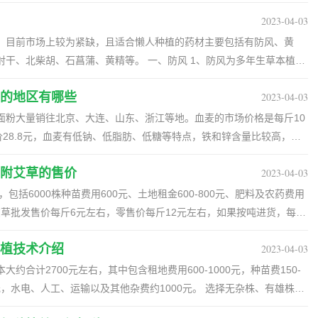
药材的花卉，很多的中药里面都有加它。而且由于现在人们保健意识增
利润是1450-2650元。由于葵花的适应性非常强，需要的成本也不是很
间用细沙土填实。，在苗床四周挖好排水沟。2、播种方法（1）种子处
价值，而且蜜蜂还可以进行蜜蜂产品的深加工，增加附加值。4. 鱼类
它的发展潜力比较好。 3、现在人们对于中药有较高的信任程度，所以
2023-04-03
亩地油葵利润 1、一亩地油葵利润1450-2650元。油葵种子一般为30
须做好种子工作，以免种子带病。种子可用10%磷酸二钠溶液于常温下
适宜开展鱼类养殖。养殖者可以选择养殖鲤鱼、鳜鱼、草鱼等常见的淡
别高，而由于中药对于它的大量需求，因此种植金银花的前景比较广
，所以购买种子费用大约为150元，后期施肥、打农药等，每亩地大约
，目前市场上较为紧缺，且适合懒人种植的药材主要包括有防风、黄
浸种15分钟，捞出后用清水冲洗干净，然后进行浸种催芽。对于喜冷凉
水产品。鱼类养殖可以提供高蛋白、低脂肪的食品，市场需求大，且价
什么 1、市场风险 （1）在从事药材的生产过程中会遇到的市场行情下
葵700-800斤，每斤可以卖3-4元，收益为2100-3200，所以除去成
干、北柴胡、石菖蒲、黄精等。 一、防风 1、防风为多年生草本植
较低的温度以利发芽。（2）选择播期：初秋蔬菜育苗，要根据蔬菜特
植被丰富，适宜中药材的生长。养殖者可以选择养殖黄精、当归、川芎等
新后药材的行情却下跌了，其结果是种植者劳而无功、无利可图或亏
 2、葵花的市场收购价格大概是在7-8元左右每公斤，由于葵花的适应性很
长圆柱形，有分枝，淡黄桂冠色，根斜上升，与主茎近等长，有细棱。花期
即遇高温，曝晒。例如，大白菜一般播后48小时出苗，所以，在傍晚播
高产量和品质。中药材具有广泛的市场需求，价格较高，可以带来丰厚
所种药材品种进行科学预测，对药材市场进行调研，对所种药材的需求
施费用在200-300元，大概就可以净赚800-1700左右，种植前景非
的地区有哪些
2023-04-03
防风喜欢凉爽的环境，耐寒，耐干旱，种植时宜选择阳光充足、土层深厚、疏松
也在傍晚，可经一夜生长再到白天，对高温、强光耐性相对强些。
场调研：在选择养殖项目之前，要进行市场调研，了解市场需求和竞争情
全面考察，从而对其供求关系和市场走势做出基本判断。 （3）选择供
1、土壤：葵花对土壤并不挑剔，对普通土壤也能很快适应，不过最好给
，不宜在酸性大，粘性重的土壤中种植。 二、黄芪 1、黄芪为多年生
面粉大量销往北京、大连、山东、浙江等地。血麦的市场价格是每斤10
午或当日上午要灌足底墒水，若钵与钵之间出现缝隙，应再次填沙。播
。2. 土地准备：根据选择的养殖项目，准备相应的土地和场地，确保
种进行种植，只有这样才能规避市场风险。 2、技术风险 （1）技术
为培土。 2、光照：光照越充足葵花长得越好，一定要给它充足的光
根肥厚，木质，常分枝，呈灰白色。茎直立，上部多分枝，有细棱，被白色
价28.8元，血麦有低钠、低脂肪、低糖等特点，铁和锌含量比较高，产
深、挖0.3厘米-0.5厘米深的一个浅穴，每穴播2粒-3粒种子，随即在种
购买养殖所需的设备和工具，如蜂箱、畜禽舍、鱼塘等。4. 品种选育：选
整套工艺流程，包括品种选择、整地、施肥、种植、除草、排灌、病虫
无需为它进行遮蔽。 3、温度：葵花不耐低温，最适合它进行生长的温
长5-10cm；托叶离生，卵形，呈披针形或线状披针形，长4-10mm，下
。 血麦适合在西北地区种植，我国内蒙古地区有大面积种植血麦，富含
。（4）注意事项：待苗床播种完毕，在苗床表面均匀撒盖细湿土，覆
的质量和产量。5. 养殖管理：科学管理养殖过程，包括饲养、疾病防
要某个环节出现问题都会影响药材的产量和质量，从而导致药材生产的风
好不要低于15°C，环境温度过低时要及时对它进行保温。 4、浇水：葵花
长圆状卵形，长7-30mm，宽3-12mm。总状花序稍密，有10-20朵
附艾草的售价
2023-04-03
 一、血麦的种植前景 1、目前血麦的种植前景比较好。“秦黑1号”即血
种后，在苗床上每隔1米左右插一拱杆，做成小拱棚，上覆银白色或绿色
. 产品销售：根据养殖品种的特点，选择合适的销售渠道，如批发市
是积极研究栽培技术，向药用植物专家咨询或聘请资深植物专家担任顾
见干见湿，一定不要浇灌过量使盆中产生积水，这会导致它烂根。
果期显著伸长。荚果薄膜质，稍膨胀，半椭圆形。 2、黄芪喜光，喜凉
营养保健功能食品、生物药品，是“生物强化”、“食物强化”人体所需营
包括6000株种苗费用600元、土地租金600-800元、肥料及农药费用
又能避蚜，减少病毒传播。同时，要备好塑料薄膜，以便在暴雨到来前
。四、小结保山作为一个农业发达地区，养殖业具有广阔的增长空间。
1）自然风险主要是指药材生产过程中遇到的自然灾害，如洪水、干旱、
果是平原地区，选择地势较高、排水良好、渗水力强的砂质土壤进行栽
经济、简便，在国内外有销售市场。 2、内蒙古科左中旗原生种植专业
元。艾草批发售价每斤6元左右，零售价每斤12元左右，如果按吨进货，每斤
苗床管理初秋蔬菜苗子的质量取决苗床管理好坏，因此初秋蔬菜苗床的
殖项目，并进行科学经营，可以获得丰厚的利润。本文介绍的养殖项目
规避自然风险就要尽可能做好基础设施建设，升级水、电、路等基础设
地区，选择高燥地和河沿高地进行种植。如果是山区，选择土层深厚、
、大连、山东、浙江等地。血麦面粉每袋800克，售价28.8元。 3、
更高的价，可以出口售卖艾草，价格为每斤40-50元。艾草的产量较高，成
间苗定苗：因为初秋时节温度高，若苗子拥挤，很容易徒长，所以要及
帮助。
最大限度地降低自然风险。
地种植。 三、野天麻 1、野天麻为多年生腐生直兰草本植物，别名为
乏被国内外称之为“隐性饥饿”，缺铁性贫血（IDA）也是严重影响人类
植技术介绍
2023-04-03
艾草每亩成本是多少 种植成本为艾草6000株，每株0.1元，种苗成本
钵选留一或二棵健壮苗子营养面积，其所用营养钵直径可适当大一些，
绿叶，不含叶绿素。地下有肉质肥厚的块茎，呈长扁形，大小不一。表
有30%以上的儿童患缺铁性贫血和营养不良。 二、血麦的适宜种植地
料及农药费用300元左右，人工费400-500元，合计2000元左右。 二、
约合计2700元左右，其中包含租地费用600-1000元，种苗费150-
2）适当遮荫：对于喜冷凉、弱光的苗子，可适当在纱网上隔一定距离再盖
有节状环纹。 2、野天麻主要依靠密环菌繁殖生长，对于温度有一定要
蒙古地区有大面积种植血麦。血麦麦芒很长，麦穗精干，麦粒表皮呈现
，艾草的售价为每斤6元，市场零售价为每斤12元左右。 2、如果按吨
00元，水电、人工、运输以及其他杂费约1000元。 选择无杂株、有雄株的
逐渐减少遮荫物。（3）盖膜防雨：在暴雨到来之前，要及时盖好塑料
20-25℃时生长速度快，温度超过30℃时停止生长。 3、野天麻生长要
锌等多种营养物质。 三、什么是血麦 1、内蒙古自治区科左中旗胜利
2-2.7元。 3、如果出口售卖艾草，价格为每斤40-50元。 三、艾草
、保水性好。10-11月份移栽茭白，株距55-60厘米，亩栽1200株
揭除。纱网早期要全部覆盖，后期可视气候逐渐卷起。（4）控制水