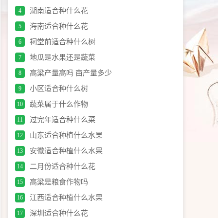
湖南适合种什么花
4
海南适合种什么花
5
祠堂前适合种什么树
6
地瓜是水果还是蔬菜
7
高粱产量高吗 亩产量多少
8
小区适合种什么树
9
蔬菜属于什么作物
10
过完年适合种什么菜
11
山东适合种植什么水果
12
安徽适合种植什么水果
13
二月份适合种什么花
14
高粱是粮食作物吗
15
江西适合种植什么水果
16
深圳适合种什么花
17