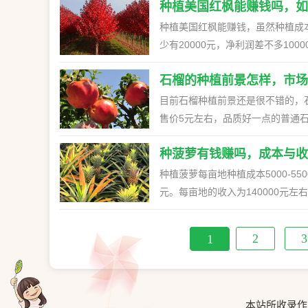
求有一定湿度，若土壤含水量过低
乡有一种很特别的作物，名字叫做
的种植前景 1、艾草的产量较高
种植美国红枫能赚钱吗，如
左右，后期加强种植管理，及时采
量：因为初秋时节温度高，若水太
中的氧气含量降低，导致野天麻腐
倍和4倍。血麦市场售价每斤10元
2、近几年艾草在市场上越来越活
植地费用600-1000元，种苗费1
浇，保持苗床半干半湿。大雨将至
种植美国红枫能赚钱，虽然种植成
或砂土种植为宜，酸碱度要求在5-
开发研究所何一哲副研究员利用新
受欢迎，艾草需求量日增。饮食、
约500元，其他流动资金500元，
（5）防病治虫：初秋时节蚜虫危
少有20000元，净利润差不多10
楼或七叶一枝花的干燥根茎，其中云
种植方法 1、栽植密度 艾草苗长至
择 想要种植出来好的茭白，第一
蚜虫的防治，主要靠覆好纱网避蚜
行沙藏，沙藏一个月左右会陆续发
形、卵状长圆形至倒卵形。花梗从
穴栽2-3株苗，适当覆土，栽后如果
无没有其他杂株，然后再看看这颗
石榴的种植前景怎样，市场
应注意使喷嘴对准叶背，将药尽量
长到5-10cm时揭掉膜，长至20
线形而略显披针形，黄色，长为萼片的
30厘米时开始施肥，用尿素90千
白种植。 2、准备土壤 种植茭白
病，要及时喷药防治，对于猝倒病
枫能赚钱吗 1、市场行情 由于种
目前石榴种植前景还是很不错的，
37.5px，花丝比花药短。花期6-
旬再施农家肥、厩肥、饼肥等作为基
水，种植期间如果有水分流失，那么
虫外，可用病毒A、植病灵等药剂
价格行情相对回落，价格从15元
售价5元左右，品质好一点的普通石
于茎顶，叶片披针形、倒卵状披针
面喷灌水，高度80厘米以上则全
白，移栽时用绳子拉住茭白，切记
适当进行化控。对于黄瓜，可以在一
也会马上恢复。而且美国红枫的纯正
保障，经济效益还是不错的，种植普通
呈叶状，绿色，花被片呈细线形，黄
密的茎基和宿根。 4、采收加工 
茭白会倒下来，控制好茭白株距，55
于番茄，可以在3片真叶期喷100毫
红枫比较受欢迎，在绿化上使用较
种菠萝有钱赚吗，成本与收
纯利润8000元左右，收入比较可
10，花药长1.2-50px。花期5
摊开晒干扎成捆，在干燥处存放，
常管理工作，天冷时水深控制在10
喷洒两次。
于苗木种植业的发展，市场上出现
日益受到欢迎，种植软籽石榴的人
种植菠萝每亩地种植成本5000-550
18-20℃，出适宜温度为20℃，
施肥，浇水后施肥，施肥量控制在
效益降低，但还是比较赚钱的，但种
认识而不购买的情况，这点是优势
元。每亩地的收入为140000元左
18℃；喜斜射或散光，忌强光直
2000克厩肥，配合少量普钙、钾
种植地租金费用在300-1200元之
就高了。 二、石榴的市场价格 1
生长速度快，一年四季可以采收，
种植为宜。 五、桔梗 1、桔梗茎高
左右茭白全部成熟，茭白又粗又扁
植肥料、农药等费用大概需要150
右。 2、比较受欢迎的软籽石榴、
萝罐头、菠萝干等，销往世界各地，
轮生，部分轮生至全部互生，无柄或
2
3
1
10月之前完成收割工作。
大概要7000元左右，不同大小、
是有差异的。石榴价格会受到人工
较快，在适宜的气候条件下，一年
3.5cm，基部宽楔形至圆钝，急
利润可以达到10000元左右。 二
石榴的种植经济效益 种植普通石榴
带的四大名果之一，主要在我国台
顶生，或数朵集成假总状花序，花萼
用温水浸种12小时。 2、沙藏 
元左右，除去成本2000多元，纯
碳水化合物之外，还有多种人体所
球状倒圆锥形、倒卵状，长1-2.5
湿度以手剂成团松开即散为宜，混
较可观。
鲜食，还可以通过二次加工制作成
较疏松的土壤中，尤喜坡地和山地，
本站所收录作