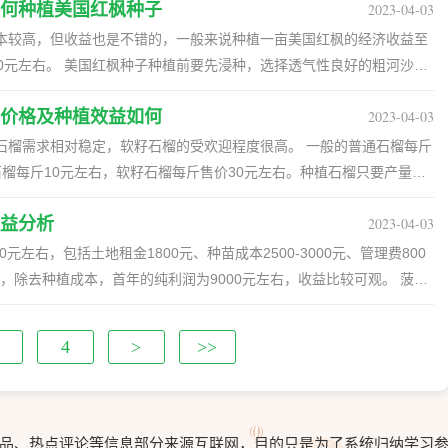
，则密环菌生长不良，野天麻瘦小、萎蔫。若土壤含水量过高，则泥土
血麦，这种作物低钠、低脂肪、低糖，铁、锌含量分别是普通小麦的19
，成本较低，对种植户来说也是一个很好的赚钱项目，种植前景很好。
何种植美国红枫种子
2023-04-03
收。 一、种植一亩茭白多少成本 种植茭白的投资成本是非常低的，种
多，幼苗极易徒长，所以应控制浇水。要做到不旱不浇，旱时喷洒轻
烂。 4、野天麻对于土壤的要求很高，以土质疏松、排水良好的沙壤土
以上。 2、血麦学名"秦黑1号"，是西北农林科技大学、杨凌益康农作物
跃，这正是由于艾草各方面产业的兴起和发展，传统的艾灸在市场上倍
50-200元，肥料及农药费用400-500元，水电、人工、运输以及其他费用
时要盖膜防雨，并利用苗床周围排水沟及时排水，严防苗床积水。
本较高，但收益也是不错的，一般来说种植一亩美国红枫的经济收益至
6之间，忌黏土和涝洼积水地。 四、重楼 1、重楼为百合科植物云南重
发现的野生紫粒小麦孑遗种资源育成的高铁锌特异质小麦新种质。
美容、养生、医疗保健等行业对艾草的需求量都是挺大的。 四、艾草的
种植一亩茭白总投资成本在2700元左右。 二、茭白种植技术 1、品种选
害严重，如不及时防治，还易引发病毒病，所以应给予足够重视。对于
000元左右。 美国红枫种子种植前要先浸种，选择透气性良好的粗河沙进
南重楼为多年生草本，叶6-10片轮生，叶柄长5-20mm，叶片披针
高度5-10厘米时，在潮湿地块按照株距30厘米、行距40厘米栽苗，每
步就是品种选择，怎样看茭白是不是好的茭白，可以先看它的茭墩上面有
。若有蚜虫发生，可用百川康、灭蚜菌等生物农药药剂防治。喷洒时，
芽，发芽后要及时播种，播种后覆盖一层湿细土，然后支小拱棚，待苗
茎顶抽出，顶生一花，花两性，萼片披针形或长卵形，绿色，花被片呈
2-3天内没有下雨，适当滴水保墒。 2、适时施肥 艾草成活后，在苗高
茭白上面有没有雄株，有雄株的就是特别好的茭白了，可以挑选这种茭
价格及种植效益如何
2023-04-03
喷射到蚜体上。初秋时节，苗期易发的病害是猝倒病、立枯病和病毒
-30cm后揭掉小拱棚，做好水肥、除草等日常管理工作。 一、种植美国红
二分之一左右至近等长，中部以上宽2-6mm；雄蕊8-10，花药长1-
克/公顷作提苗肥，阴雨天施肥比较好，晴天的话叶面喷施肥料。11月上
不能选择低地松垮的土壤，要选择高地坚固的土壤。茭白生长需要大量的
、立枯病，可用普力克，恶霉灵等药剂防治。对于病毒病，除要治住蚜
植技术不断提升，苗木产量增长，但需求量没有增加，所以美国红枫市场
石榴需求相对稳定，软籽石榴的受欢迎程度很高。 一般的普通石榴每斤
7月，果期9-10月。七叶一枝花为多年生草本植物，茎直立，叶5-8片轮生
肥。 3、合理浇水 夏季高温干旱季节，对于高度80厘米以下的苗，叶
是种不出来好的茭白。 3、移栽茭白 一般选择在10-11月份移栽茭
防治。在初秋时节，由于高温不利于果菜类花芽分化的进行，因此需要
降到6元（不包含纯正品种）。纯正的种苗市场价格行情不变，即使降价
榴每斤10元左右，软籽石榴每斤售价30元左右。种植石榴只要产量有
形或倒披针形。花梗从茎顶抽出，通常比叶长，顶生一花，萼片4-6，
园漫灌。艾草在6月中上旬蕲艾采收后翻晒园地，清除残枝败叶，疏除过
注意深浅，不可以特别深和特别浅。种植过深影响种植速度，种植过浅
叶及二叶期用200毫升/千克乙烯利喷洒叶片，以促进雌花的形成。对
种苗逐渐短缺，所以短期内市场行情还是不错的。 2、种植前景 美国
石榴每亩成本2000元左右，亩产2000斤果实可以卖10000元左右，
色或黄绿色，宽1-1.5mm，长为萼片的三分之一至近等长；雄蕊8-
夏季采收艾草，未开花前割取地上带有叶片茎枝，杂质、枯叶全部去除，
-60厘米为宜，每亩地可以种植约1200株茭白。 4、日常管理 做好日
升/千克助壮素或1000毫升/千克矮壮素，每隔7天喷洒一次，总共需要
多。而且近几年属于美国红枫种植业发展的瓶颈期，经济效益较低。由
益分析
2023-04-03
观。 一、石榴的种植前景怎样 石榴的种植前景还是比较好的，软籽石榴
-7月，果期8-10月。 2、重楼种子萌发、根生长发育和顶芽萌发适宜温度为
注意防潮和防霉。
厘米左右，天气暖和时控制在5厘米左右，不可以太多。移栽15天后再
了很多新品种的绿植，但这些绿植并不比红枫差。尽管美国红枫的经济
数正在增加。软籽石榴现在的普及程度已经比较高了，不会出现因为不
0元左右，包括土地租金1800元、种苗成本2500-3000元、管理费800
地上部植株生长适宜温度为16-20℃，地下部根茎生长适宜温度为14-
15公斤左右。给茭白施肥主要用厩肥，即常见的农家肥，每亩茭白施
植风险也增大了。 3、种植成本收益分析 美国红枫的种植成本较高，
。加强种植技术，如果你卖的石榴比别人更红更甜，那么价格回报自然
右，除去种植成本，首年的纯利润为9000元左右，收益比较可观。 菠萝
射，生长要求蔽荫的环境；以透水性好，呈微酸性的腐殖土或肥沃砂质土
肥一起使用。定期除草，长势不好的茭白可以剔除。 5、及时收获 5月份
间。种子费用或实生苗和接穗等方面的费用，大约需要1000-2000元。种
、普通石榴市场价格为每斤5元左右，品质好一点的普通石榴每斤10元左
只要产量好，是有钱赚的。菠萝既可以作为水果鲜食，还可以加工成菠
20-120cm，通常无毛，偶密被短毛，不分枝，极少上部分枝。叶全部
即可采收。没有完全长熟的等待5-7天再采收，茭白收割时间比较长，
0元。人工成本及其他辅助成本大概需要3000元。每亩红枫的种植成本
无籽石榴售价每斤30元左右。 3、石榴品种不同、售卖地区不同，价格
经济价值高，种植前景比较好。 一、种菠萝有钱赚吗 1、菠萝生长比
有极短的柄，叶片卵形，卵状椭圆形至披针形，长2-7cm，宽0.5-
4
>
>>
不同质量的美国红枫价格也不同，但每亩的经济收益能达到20000元，净
成本、栽培种苗的费用、后期的肥料以及维护费用等因素的影响。 三、
四季可采收，产量好的情况下是有钱赚的。 2、菠萝是我国热带和亚热
尖，上面无毛而绿色，下面常无毛而有白粉，边顶端缘具细锯齿。花单朵
、如何种植美国红枫种子 1、浸种 种植前半个月要先揉掉种子翅膀，并且
，每亩能生产2000斤果实，按照市场价每斤5元出售计算，亩收益1万
湾、福建、海南以及两广地区种植，味道酸甜可口。菠萝果肉含大量的
钟状五裂片，花冠大，长1.5-4cm，蓝色、紫色或白色。蒴果球状或
沙藏要选择较粗、透气性好的河沙，沙与种子按3：1的比例进行混合，沙的
利润8000元左右，如果是种植品质上乘的石榴，经济效益更高，利润比
需营养物质，有助于蛋白质消化，能最强食欲。 3、菠萝可以作为水果
cm，直径约1cm。 2、桔梗喜欢凉爽气候，耐寒、喜阳光，适宜种植在
合后将种子与沙的混合放置室内即可。沙藏需要1个月的时间，种子发
菠萝罐头、菠萝干等，经济价值非常高。加工产品在世界各地售卖，种
以半阴半阳的地势最佳。 六、地黄 1、地黄为玄参科、地黄属多年生
品、热点评论等信息部分来源互联网，目的只是为了系统归纳学习