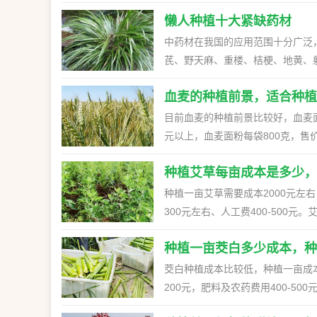
元。 2、金银花是一种可以做成
就是2100-3200，减去成本的纯
塑料钵或纸钵排于厢面，钵与钵之
和蜂蜡等产品。蜂蜜具有很高的市场
强，中药保健品比较受欢迎，所以
懒人种植十大紧缺药材
贵，所以它的种植前景较好。 一、一
理：初秋时节蔬菜育苗易发病，必
养殖保山地处山区，水资源丰富，
金银花在中草药里面含有的比值特
元一斤，每亩地种植5斤左右的种子
中药材在我国的应用范围十分广泛
浸种20分钟或用1%高锰酸钾溶液
水鱼类，也可以选择养殖虾、蟹等
阔。 二、种植金银花最大的风险是
需要花费500元左右，每亩地可以产油
芪、野天麻、重楼、桔梗、地黄、射
的蔬菜，如芹菜、莴苣等，要创造
格稳定。5. 中药材养殖保山地区
跌的风险，突出的表现是当药材产
本的纯利润为1450-2650元。
物，高30-80cm。根粗壮，呈
性，选好播种时间，以免幼苗出苗
中药材，通过科学的种植管理，提
损。 （2）规避市场风险需要对
强，需要的成本不高，材料费和滴灌设
血麦的种植前景，适合种植
8-9月，果期9-10月。 2、
种比较适宜。这样，幼苗出土恰好
的经济效益。三、操作步骤1. 市
量、库存量、生产发展情况等进行
常好。 二、怎样种葵花才能高产 
肥沃、排水良好的砂质壤土进行栽培
目前血麦的种植前景比较好，血麦
（3）精细播种：在播种前一天下
况，选择具有市场竞争力的养殖品种
求上有缺口，行情上有上升趋势的品
它疏松透气且排水性较好的土壤作
草本植物，高50-100cm。主
元以上，血麦面粉每袋800克，售
种时，在营养钵中铲松2厘米-3厘米
养殖环境的良好。3. 设备采购：
风险主要是指药材生产过程中的一
照，哪怕是夏日光照强烈的时候也
柔毛。羽状复叶有13-27片小叶，
地在内蒙古自治区科左中旗胜利乡
子上面撒一层细湿土，把种子盖上
择优质的种苗或幼崽，确保养殖品种
害防治、收获和加工。 （2）只
度是26-29°C，它的培养温度最
面被白色柔毛或近无毛；小叶椭圆形或
种植艾草每亩成本是多少，
铁、锌等多种营养物质，品质极高。
土厚度约为种子厚的2倍-5倍。播
控、环境调控等，提高养殖效益。6
险。 （3）规避技术风险的方法
喜湿但是不耐涝，进行浇灌要做到
花；总花梗与叶近等长或较长，至
麦，用血麦开发生产补铁、补血系列
种植一亩艾草需要成本2000元左右，
遮阳网，既可减轻强光高湿危害，
场、电商平台等，将产品销售出去
问，合作共赢。 3、自然风险 （
爽环境，耐旱，耐寒，不耐涝。如
养元素的极好方式，安全、有效、
300元左右、人工费400-500
及时覆盖，以防雨打种或苗。3、
选择适合当地气候和土地条件的养
冰雹、台风、霜冻等。 （2）要
培。如果是地下水位高、雨水多的
合作社生产的血麦面粉不断销往北京
的价格为2.2-2.7元。如果想卖
管理应着重做好以下工作：（1）
希望对大家找到致富的新途径有所
施，从而达到“旱灌涝排”的目的，
土质肥沃、土壤渗水力强的向阳山坡
微量营养元素铁、锌和维生素A的缺
种植一亩茭白多少成本，种
本较低，种植前景比较好。 一、种植
时间苗、定苗，根据所育蔬菜，每
赤箭、定风草、合离草等，全株无
身体健康的四大疾病之一，我国现在
600元，土地租金600-800元，肥
茭白种植成本比较低，种植一亩成本大
通常选用10厘米-15厘米的。（
面呈黄白色或淡棕黄色，半透明，
血麦适合在西北地区种植，我国内
艾草的售价 1、按市场批发价来算
200元，肥料及农药费用400-5
一些草帘，形成花荫，但在后期要
求，一般在6-8℃环境中开始生长，
红褐色。血麦的品质很高，富含铁、
买，价格会比较实惠，每斤的价格为2.
茭白种植，在高地种植，要求土壤坚固
薄膜，并盖严压实，暴雨过后及时