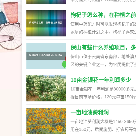
遍撒播，必要时进行调整。对于珍
枸杞子怎么种，在种植之前
浇水。在充分浇水后，将种子播种
料，以促进保墒并加速出苗。 一、夏天培育蔬菜苗怎么把关1、把好墒情关（1）为了确保水分充足均匀地
使用中药配方时可以发现枸杞子的
播撒，促进苗齐、苗壮。在夏季育
家庭的种植计划之中。枸杞子喜欢
上浇透水，确保厢内有足够的湿润
理 一、选购种苗首要的是购买高质量好且带有良好生长特征(健康无疾病，少害虫侵袭和深根) 的枸杞种子
整。对于贵重的种子，在播种前需
保山有些什么养殖项目，多
或幼苗。这将有助于提高种植成功
入耙出的十字架中，每个十字留一
因此，在种植之前需要对土壤进行
保山市位于云南省东南部，地处滇
2、把好阳光晒、暴雨冲刷关1、
土壤松软。此外，适量添加有机肥
区的关键产业之一，为农民提供了多样的就业机会和
到苗床后，需要搭建一座高度约为
杞种苗的大小，挖一个深度和宽度
目推荐，助你开启致富新路)关键
盖膜布在搭建好阴棚后，需要在阴
意将土壤压实，以便保证种苗的稳
10亩金银花一年利润多少
气候温暖湿润，土地肥沃，有利于
损害。同时，在膜布上压放玉米秆
四、养护1.浇水：枸杞子生长时需
机会和增加收入的机会。本文将介
10亩金银花一年利润是80000多元
后，要注意防治叶跳跳甲、蚜虫、
长期间，需要适量施肥，以保证枸
路。二、养殖项目推荐1. 蚕桑养
据目前市场价格，120元每亩150
健康生长。二、初秋怎么培育蔬菜
的修剪，以促进分枝和侧芽的生长
种植桑树，蚕桑养殖具有投资小、
13000元的成本，那么当年的总利
田块作苗床。（2）同时要配制好
虫和白粉病等害虫的侵害。2.枸杞
售，并可以利用蚕茧进行丝绸加工，
一亩地油葵利润
成药材，很多的中药里都有它的成分。
的有机肥过筛后，按土肥比64的比
长。3.避免过度施肥，因为过度
殖者可以考虑养殖牛、羊、猪等畜
成150-250斤左右的干花。按照目
一亩地油葵利润大概是1450-26
80克，2.5%敌百虫60克，以
同时，畜牧养殖还可以利用粪便进行
地的经济效益是9万元。除去1300
用在150元，后期施肥、打农药等每
要制作好苗床。苗床要采用高厢，厢
适宜蜜蜂养殖，蜜蜂养殖是一项低