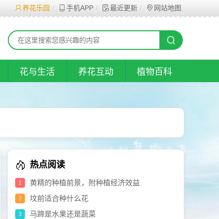
养花乐园
手机APP
最近更新
网站地图
花与生活
养花互动
植物百科
热点阅读
黄精的种植前景，附种植经济效益
1
坟前适合种什么花
2
马蹄是水果还是蔬菜
3