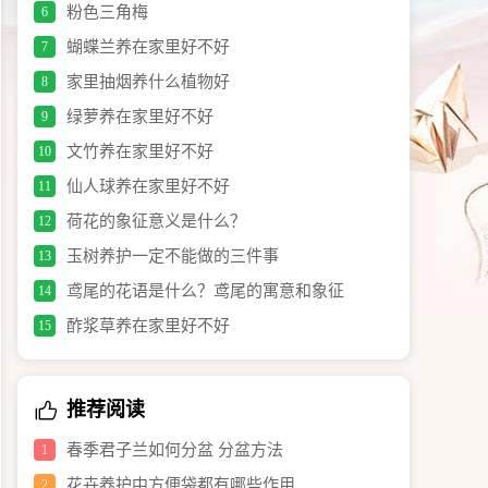
粉色三角梅
6
蝴蝶兰养在家里好不好
7
家里抽烟养什么植物好
8
绿萝养在家里好不好
9
文竹养在家里好不好
10
仙人球养在家里好不好
11
荷花的象征意义是什么？
12
玉树养护一定不能做的三件事
13
鸢尾的花语是什么？鸢尾的寓意和象征
14
酢浆草养在家里好不好
15
推荐阅读
春季君子兰如何分盆 分盆方法
1
花卉养护中方便袋都有哪些作用
2