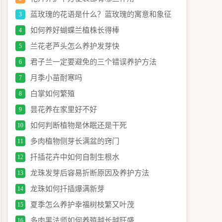
蓝玫瑰的花语是什么？蓝玫瑰的寓意和象征
3
如何养好蝴蝶兰植株长得棒
4
兰花老芦头怎么养护发芽快
5
君子兰一定要避免的三个错误养护方法
6
月季小苗耐寒吗
7
白掌如何繁殖
8
昙花养在家里好不好
9
如何判断植物是休眠还是干死
10
多肉植物侧芽长满盆的窍门
11
扦插花卉中如何自制生根水
12
龙珠发芽后容易折断原因及养护方法
13
龙珠如何扦插爆满新芽
14
夏季怎么养护幸福树枝繁又叶茂
15
多肉黑法师如何养殖越长越旺盛
16