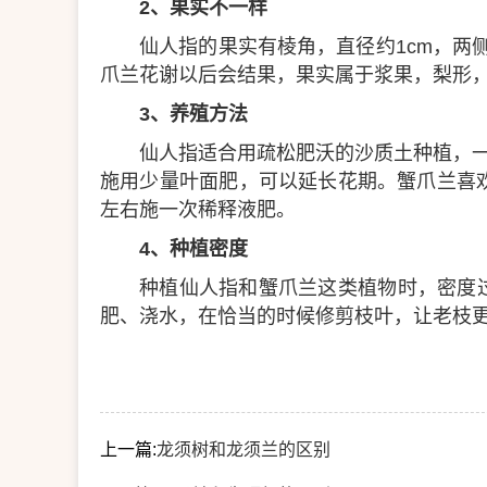
2、果实不一样
仙人指的果实有棱角，直径约1cm，两
爪兰花谢以后会结果，果实属于浆果，梨形
3、养殖方法
仙人指适合用疏松肥沃的沙质土种植，
施用少量叶面肥，可以延长花期。蟹爪兰喜
左右施一次稀释液肥。
4、种植密度
种植仙人指和蟹爪兰这类植物时，密度
肥、浇水，在恰当的时候修剪枝叶，让老枝
上一篇:
龙须树和龙须兰的区别