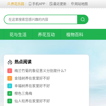
养花乐园
手机APP
最近更新
网站地图
花与生活
养花互动
植物百科
热点阅读
梅兰竹菊的象征意义分别是什么?
1
金钱树养在家里好不好
2
幸福树养在家里好不好
3
橙色三角梅
4
仙人柱养在家里好不好
5