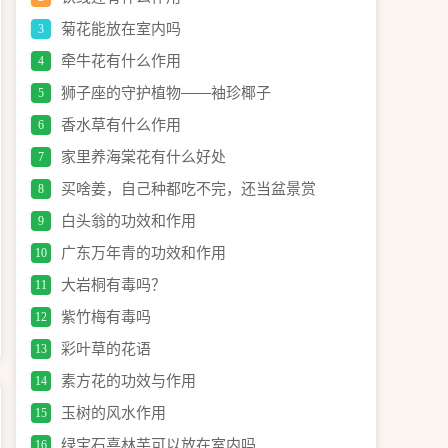
菊花能放在室内吗
3
牵牛花有什么作用
4
狮子座的守护植物——袖珍椰子
5
香水草有什么作用
6
家里养海棠花有什么好处
7
买啥姜，自己种都吃不完，还当盆景赏
8
白头翁的功效和作用
9
广东万年青的功效和作用
10
大岩桐有毒吗？
11
紫竹梅有毒吗
12
彩叶草的花语
13
素方花的功效与作用
14
玉树的风水作用
15
绿宝石喜林芋可以放在室内吗
16