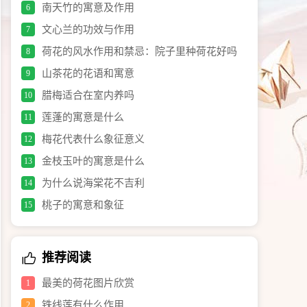
南天竹的寓意及作用
6
文心兰的功效与作用
7
荷花的风水作用和禁忌：院子里种荷花好吗
8
山茶花的花语和寓意
9
腊梅适合在室内养吗
10
莲蓬的寓意是什么
11
梅花代表什么象征意义
12
金枝玉叶的寓意是什么
13
为什么说海棠花不吉利
14
桃子的寓意和象征
15
推荐阅读
最美的荷花图片欣赏
1
铁线莲有什么作用
2