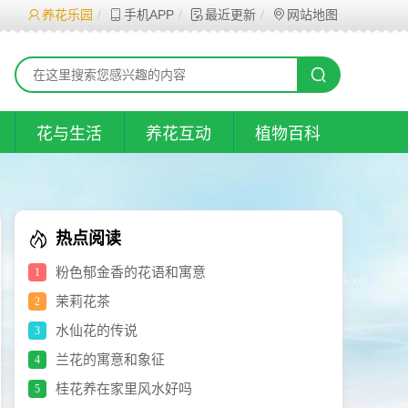
养花乐园
手机APP
最近更新
网站地图
花与生活
养花互动
植物百科
热点阅读
粉色郁金香的花语和寓意
1
茉莉花茶
2
水仙花的传说
3
兰花的寓意和象征
4
桂花养在家里风水好吗
5