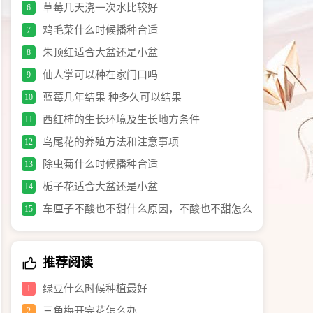
草莓几天浇一次水比较好
6
鸡毛菜什么时候播种合适
7
朱顶红适合大盆还是小盆
8
仙人掌可以种在家门口吗
9
蓝莓几年结果 种多久可以结果
10
西红柿的生长环境及生长地方条件
11
鸟尾花的养殖方法和注意事项
12
除虫菊什么时候播种合适
13
栀子花适合大盆还是小盆
14
车厘子不酸也不甜什么原因，不酸也不甜怎么
15
办
推荐阅读
绿豆什么时候种植最好
1
三角梅开完花怎么办
2