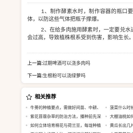
1、制作酵素水时，制作容器的瓶口要
体，以防这些气体把瓶子撑爆。
2、在给多肉施用酵素时，一定要兑水
会过高，导致植株根系受到伤害，影响生长
上一篇:
过期啤酒可以浇多肉吗
下一篇:
生根粉可以浇绿萝吗
相关推荐
牛蒡的种植要点，需做好间苗、中耕、
菠菜什么时
追肥等工作
紫花苜蓿杂草的防治方法，播种前先深
大棚油桃如
翻整地
如何立体培育棉花与荷兰豆，每垅种植
黄瓜长出几片