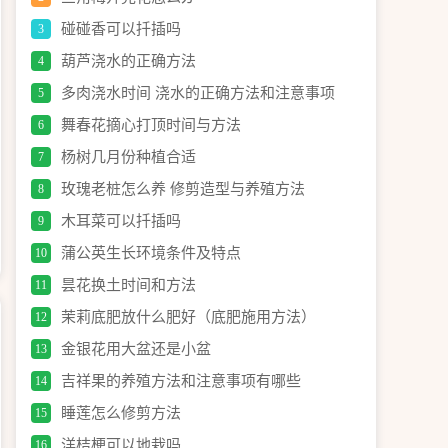
碰碰香可以扦插吗
3
葫芦浇水的正确方法
4
多肉浇水时间 浇水的正确方法和注意事项
5
舞春花摘心打顶时间与方法
6
杨树几月份种植合适
7
玫瑰老桩怎么养 修剪造型与养殖方法
8
木耳菜可以扦插吗
9
蒲公英生长环境条件及特点
10
昙花换土时间和方法
11
茉莉底肥放什么肥好（底肥施用方法）
12
金银花用大盆还是小盆
13
吉祥果的养殖方法和注意事项有哪些
14
睡莲怎么修剪方法
15
洋桔梗可以地栽吗
16