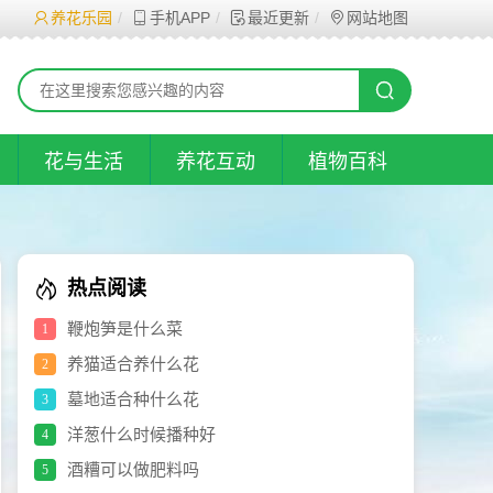
养花乐园
手机APP
最近更新
网站地图
花与生活
养花互动
植物百科
热点阅读
鞭炮笋是什么菜
1
养猫适合养什么花
2
墓地适合种什么花
3
洋葱什么时候播种好
4
酒糟可以做肥料吗
5