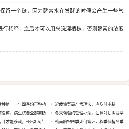
保留一个缝，因为酵素水在发酵的时候会产生一些气
进行稀释，之后才可以用来浇灌植株，否则酵素的浓度
。
候种植，一年四季均可种植
迟栽油菜高产管理法，应及时中耕
何夏剪，病虫枝要全部剪除
冬天葡萄的管理办法，注意对幼树要早
叶才能移栽，长出3-5片
埋防寒土
赣南脐橙四季如何管理，秋季保梢冬季