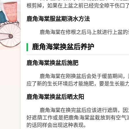
根剪掉，如果在上盆之前已经完全晾干伤口
鹿角海棠服盆期浇水方法
鹿角海棠在修根之后马上就进行上盆的话
鹿角海棠换盆后养护
鹿角海棠换盆后施肥
鹿角海棠在刚换盆后会处于缓苗期间，
应了新的生长环境后才能施肥，要是生长能
鹿角海棠换盆后晒太阳
鹿角海棠在换完盆后应该进行遮荫，因
好遮荫工作或是把鹿角海棠盆栽放到有空气
的话同样会出现这种表现。