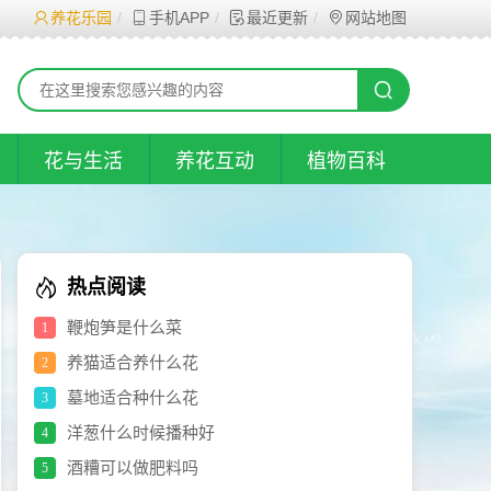
养花乐园
手机APP
最近更新
网站地图
花与生活
养花互动
植物百科
热点阅读
鞭炮笋是什么菜
1
养猫适合养什么花
2
墓地适合种什么花
3
洋葱什么时候播种好
4
酒糟可以做肥料吗
5