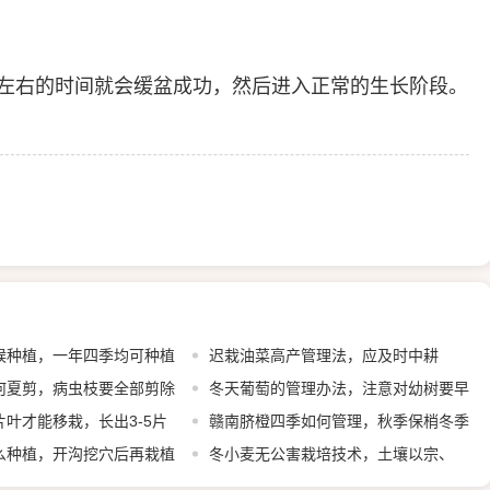
左右的时间就会缓盆成功，然后进入正常的生长阶段。
候种植，一年四季均可种植
迟栽油菜高产管理法，应及时中耕
何夏剪，病虫枝要全部剪除
冬天葡萄的管理办法，注意对幼树要早
叶才能移栽，长出3-5片
埋防寒土
赣南脐橙四季如何管理，秋季保梢冬季
植
么种植，开沟挖穴后再栽植
保叶
冬小麦无公害栽培技术，土壤以宗、
褐、潮土为主