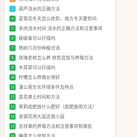
葫芦浇水的正确方法
3
蓝雪花冬天怎么修剪，南方冬天要剪吗
4
多肉浇水时间 浇水的正确方法和注意事项
5
碰碰香可以扦插吗
6
杨树几月份种植合适
7
玫瑰老桩怎么养 修剪造型与养殖方法
8
木耳菜可以扦插吗
9
柠檬怎么养殖长得好
10
蒲公英生长环境条件及特点
11
昙花换土时间和方法
12
茉莉底肥放什么肥好（底肥施用方法）
13
金银花用大盆还是小盆
14
吉祥果的养殖方法和注意事项有哪些
15
睡莲怎么修剪方法
16