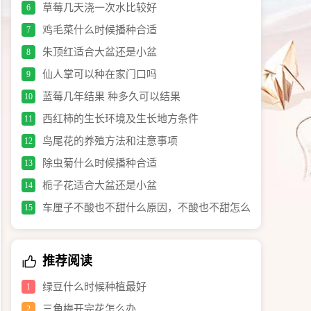
草莓几天浇一次水比较好
6
鸡毛菜什么时候播种合适
7
朱顶红适合大盆还是小盆
8
仙人掌可以种在家门口吗
9
蓝莓几年结果 种多久可以结果
10
西红柿的生长环境及生长地方条件
11
鸟尾花的养殖方法和注意事项
12
除虫菊什么时候播种合适
13
栀子花适合大盆还是小盆
14
车厘子不酸也不甜什么原因，不酸也不甜怎么
15
办
推荐阅读
绿豆什么时候种植最好
1
三角梅开完花怎么办
2