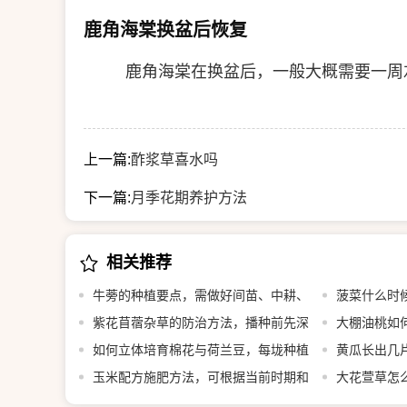
鹿角海棠换盆后恢复
鹿角海棠在换盆后，一般大概需要一周
上一篇:
酢浆草喜水吗
下一篇:
月季花期养护方法
相关推荐
牛蒡的种植要点，需做好间苗、中耕、
菠菜什么时
追肥等工作
紫花苜蓿杂草的防治方法，播种前先深
大棚油桃如
翻整地
如何立体培育棉花与荷兰豆，每垅种植
黄瓜长出几片
2行棉花、在棉花内侧各种1行荷兰豆
玉米配方施肥方法，可根据当前时期和
叶即可移栽定
大花萱草怎
亩产量决定施肥量
覆土