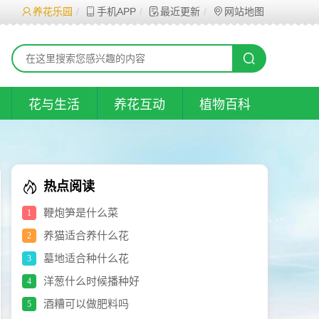
养花乐园
手机APP
最近更新
网站地图
花与生活
养花互动
植物百科
热点阅读
鞭炮笋是什么菜
1
养猫适合养什么花
2
墓地适合种什么花
3
洋葱什么时候播种好
4
酒糟可以做肥料吗
5