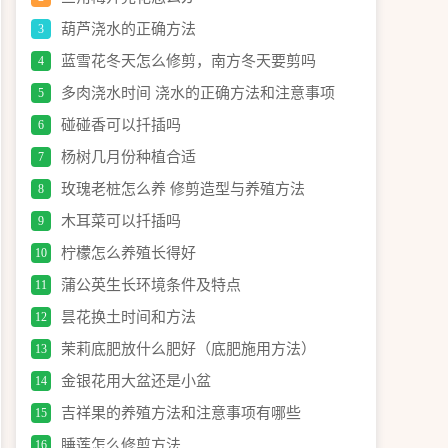
葫芦浇水的正确方法
3
蓝雪花冬天怎么修剪，南方冬天要剪吗
4
多肉浇水时间 浇水的正确方法和注意事项
5
碰碰香可以扦插吗
6
杨树几月份种植合适
7
玫瑰老桩怎么养 修剪造型与养殖方法
8
木耳菜可以扦插吗
9
柠檬怎么养殖长得好
10
蒲公英生长环境条件及特点
11
昙花换土时间和方法
12
茉莉底肥放什么肥好（底肥施用方法）
13
金银花用大盆还是小盆
14
吉祥果的养殖方法和注意事项有哪些
15
睡莲怎么修剪方法
16