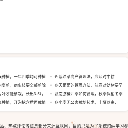
候种植，一年四季均可种植
迟栽油菜高产管理法，应及时中耕
何夏剪，病虫枝要全部剪除
冬天葡萄的管理办法，注意对幼树要早
叶才能移栽，长出3-5片
埋防寒土
赣南脐橙四季如何管理，秋季保梢冬季
植
么种植，开沟挖穴后再栽植
保叶
冬小麦无公害栽培技术，土壤以宗、
褐、潮土为主
品、热点评论等信息部分来源互联网，目的只是为了系统归纳学习