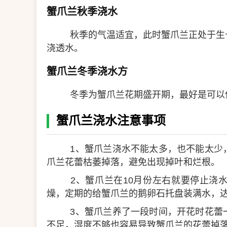
蟹爪兰秋季浇水
秋季的气温适宜，此时蟹爪兰正处于生
浇透水。
蟹爪兰冬季浇水方
冬季为蟹爪兰花期盛开期，最好是可以
蟹爪兰浇水注意事项
1、蟹爪兰浇水不能太多，也不能太少
爪兰花蕾枯萎掉落，避免出现掉叶和烂根。
2、蟹爪兰在10月份左右就要停止浇
燥，定期的给蟹爪兰的鹅卵石托盘装满水，
3、蟹爪兰养了一段时间，开花时花蕾
不足，湿度不够也容易导致蟹爪兰的花蕾掉