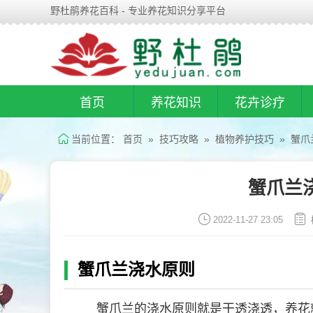
野杜鹃养花百科 - 专业养花知识分享平台
首页
养花知识
花卉诊疗
当前位置：
首页
»
技巧攻略
»
植物养护技巧
» 蟹爪
蟹爪兰
2022-11-27 23:05
蟹爪兰浇水原则
蟹爪兰的浇水原则就是干透浇透，养花