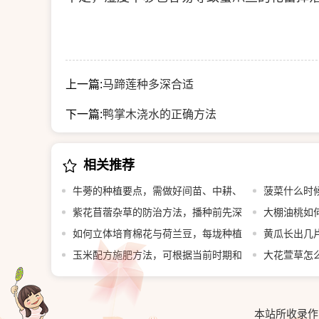
上一篇:
马蹄莲种多深合适
下一篇:
鸭掌木浇水的正确方法
相关推荐
牛蒡的种植要点，需做好间苗、中耕、
菠菜什么时
追肥等工作
紫花苜蓿杂草的防治方法，播种前先深
大棚油桃如
翻整地
如何立体培育棉花与荷兰豆，每垅种植
黄瓜长出几片
2行棉花、在棉花内侧各种1行荷兰豆
玉米配方施肥方法，可根据当前时期和
叶即可移栽定
大花萱草怎
亩产量决定施肥量
覆土
本站所收录作