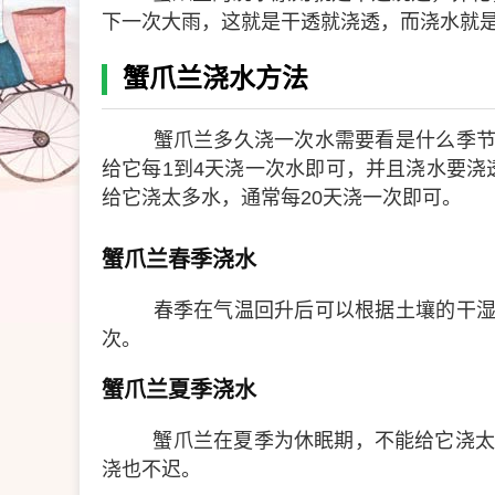
下一次大雨，这就是干透就浇透，而浇水就
蟹爪兰浇水方法
蟹爪兰多久浇一次水需要看是什么季节
给它每1到4天浇一次水即可，并且浇水要
给它浇太多水，通常每20天浇一次即可。
蟹爪兰春季浇水
春季在气温回升后可以根据土壤的干湿
次。
蟹爪兰夏季浇水
蟹爪兰在夏季为休眠期，不能给它浇太
浇也不迟。