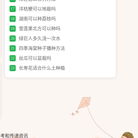
洋桔梗可以地栽吗
17
湖南可以种荔枝吗
18
雪莲果北方可以种吗
19
绿巨人多久浇一次水
20
四季海棠种子播种方法
21
丝瓜可以盆栽吗
22
长寿花适合什么土种植
23
参考和传递资讯