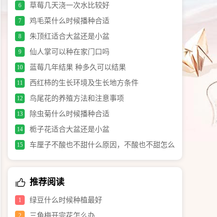
草莓几天浇一次水比较好
6
鸡毛菜什么时候播种合适
7
朱顶红适合大盆还是小盆
8
仙人掌可以种在家门口吗
9
蓝莓几年结果 种多久可以结果
10
西红柿的生长环境及生长地方条件
11
鸟尾花的养殖方法和注意事项
12
除虫菊什么时候播种合适
13
栀子花适合大盆还是小盆
14
车厘子不酸也不甜什么原因，不酸也不甜怎么
15
办
推荐阅读
绿豆什么时候种植最好
1
三角梅开完花怎么办
2