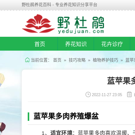
野杜鹃养花百科 - 专业养花知识分享平台
首页
养花知识
花卉诊疗
当前位置：
首页
»
技巧攻略
»
植物养护技巧
» 蓝苹
蓝苹果
2022-11-27 23:05
蓝苹果多肉养殖爆盆
1、
适宜环境
：蓝苹果多肉喜欢温暖、