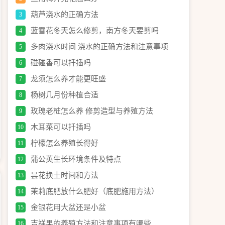
葫芦浇水的正确方法
3
蓝雪花冬天怎么修剪，南方冬天要剪吗
4
多肉浇水时间 浇水的正确方法和注意事项
5
碰碰香可以扦插吗
6
龙须怎么养才能更旺盛
7
杨树几月份种植合适
8
玫瑰老桩怎么养 修剪造型与养殖方法
9
木耳菜可以扦插吗
10
柠檬怎么养殖长得好
11
蒲公英生长环境条件及特点
12
昙花换土时间和方法
13
茉莉底肥放什么肥好（底肥施用方法）
14
金银花用大盆还是小盆
15
吉祥果的养殖方法和注意事项有哪些
16