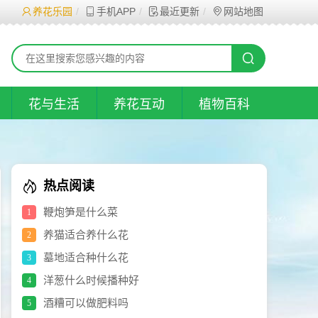
养花乐园
手机APP
最近更新
网站地图
花与生活
养花互动
植物百科
热点阅读
鞭炮笋是什么菜
1
养猫适合养什么花
2
墓地适合种什么花
3
洋葱什么时候播种好
4
酒糟可以做肥料吗
5