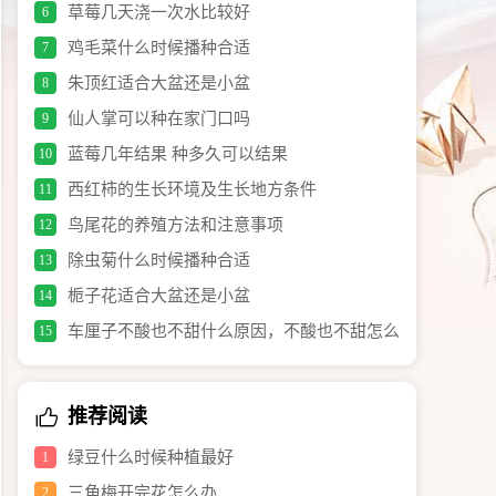
草莓几天浇一次水比较好
6
鸡毛菜什么时候播种合适
7
朱顶红适合大盆还是小盆
8
仙人掌可以种在家门口吗
9
蓝莓几年结果 种多久可以结果
10
西红柿的生长环境及生长地方条件
11
鸟尾花的养殖方法和注意事项
12
除虫菊什么时候播种合适
13
栀子花适合大盆还是小盆
14
车厘子不酸也不甜什么原因，不酸也不甜怎么
15
办
推荐阅读
绿豆什么时候种植最好
1
三角梅开完花怎么办
2