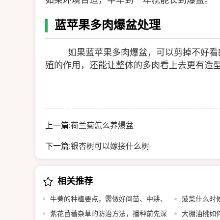
如果环境合适，半年到一年就能长到爆盆。
蓝苹果多肉爆盆处理
如果蓝苹果多肉爆盆，可以剪掉不好看
殖的作用，还能让整体的多肉看上去更有造
上一篇:
荷兰菊怎么养爆盆
下一篇:
银杏树可以嫁接什么树
相关推荐
牛蒡的种植要点，需做好间苗、中耕、
菠菜什么时
追肥等工作
紫花苜蓿杂草的防治方法，播种前先深
大棚油桃如