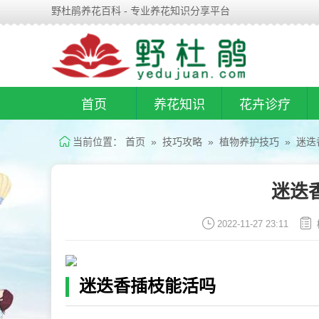
野杜鹃养花百科 - 专业养花知识分享平台
首页
养花知识
花卉诊疗
当前位置：
首页
»
技巧攻略
»
植物养护技巧
» 迷迭
迷迭
2022-11-27 23:11
迷迭香插枝能活吗