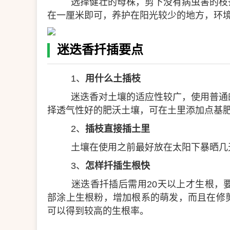
选择健壮的母株，剪下没有病虫害的枝
在一厘米即可，养护在阳光较少的地方，环
迷迭香扦插要点
1、
用什么土插枝
迷迭香对土壤的适应性较广，使用普通
择透气性好的肥沃土壤，可在土里添加点基
2、
插枝直接插土里
土壤在使用之前最好放在太阳下暴晒几
3、
怎样扦插生根快
迷迭香扦插后需用20天以上才生根，
部涂上生根粉，增加根系的萌发，而且在修
可以得到较高的生根率。