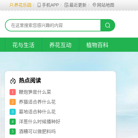
养花乐园
手机APP
最近更新
网站地图
花与生活
养花互动
植物百科
热点阅读
鞭炮笋是什么菜
1
养猫适合养什么花
2
墓地适合种什么花
3
洋葱什么时候播种好
4
酒糟可以做肥料吗
5