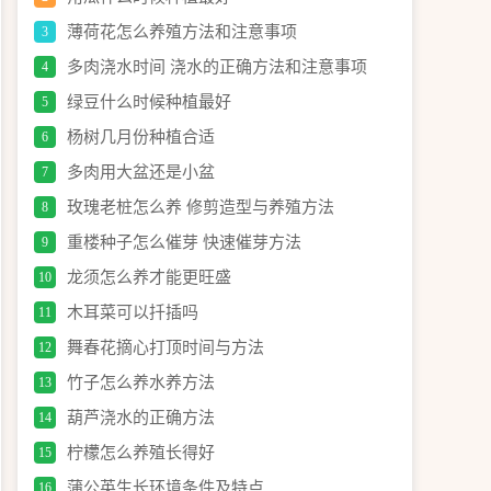
薄荷花怎么养殖方法和注意事项
3
多肉浇水时间 浇水的正确方法和注意事项
4
绿豆什么时候种植最好
5
杨树几月份种植合适
6
多肉用大盆还是小盆
7
玫瑰老桩怎么养 修剪造型与养殖方法
8
重楼种子怎么催芽 快速催芽方法
9
龙须怎么养才能更旺盛
10
木耳菜可以扦插吗
11
舞春花摘心打顶时间与方法
12
竹子怎么养水养方法
13
葫芦浇水的正确方法
14
柠檬怎么养殖长得好
15
蒲公英生长环境条件及特点
16