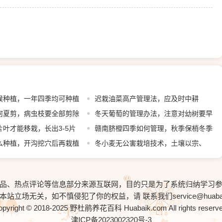
候种植，一年四季均可种植
迟栽油菜高产管理法，应及时中耕
何夏剪，病虫枝要全部剪除
冬天葡萄的管理办法，注意对幼树要早
叶才能移栽，长出3-5片
埋防寒土
赣南脐橙四季如何管理，秋季保梢冬季
植
么种植，开沟挖穴后再栽植
保叶
冬小麦无公害栽培技术，土壤以宗、
褐、潮土为主
品、热点评论等信息部分来源互联网，目的只是为了系统归纳学习
与本站立场无关，如不慎侵犯了你的权益，请
联系我们service@huaba
opyright © 2018-2025
野杜鹃养花百科
Huabaik.com All rights reserv
津ICP备2023002320号-3