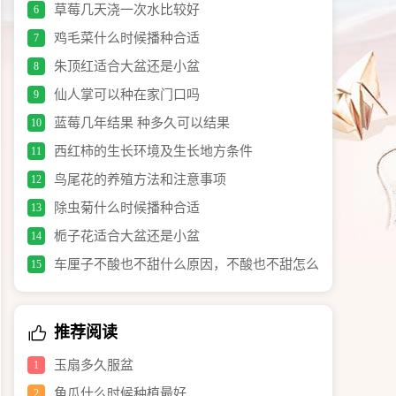
草莓几天浇一次水比较好
6
鸡毛菜什么时候播种合适
7
朱顶红适合大盆还是小盆
8
仙人掌可以种在家门口吗
9
蓝莓几年结果 种多久可以结果
10
西红柿的生长环境及生长地方条件
11
鸟尾花的养殖方法和注意事项
12
除虫菊什么时候播种合适
13
栀子花适合大盆还是小盆
14
车厘子不酸也不甜什么原因，不酸也不甜怎么
15
办
推荐阅读
玉扇多久服盆
1
角瓜什么时候种植最好
2