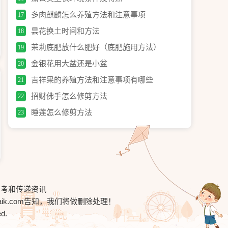
多肉麒麟怎么养殖方法和注意事项
17
昙花换土时间和方法
18
茉莉底肥放什么肥好（底肥施用方法）
19
金银花用大盆还是小盆
20
吉祥果的养殖方法和注意事项有哪些
21
招财佛手怎么修剪方法
22
睡莲怎么修剪方法
23
参考和传递资讯
ik.com
告知，我们将做删除处理！
ed.