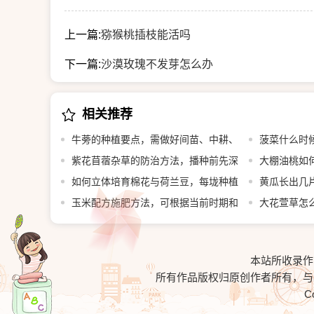
上一篇:
猕猴桃插枝能活吗
下一篇:
沙漠玫瑰不发芽怎么办
相关推荐
牛蒡的种植要点，需做好间苗、中耕、
菠菜什么时
追肥等工作
紫花苜蓿杂草的防治方法，播种前先深
大棚油桃如
翻整地
如何立体培育棉花与荷兰豆，每垅种植
黄瓜长出几片
2行棉花、在棉花内侧各种1行荷兰豆
玉米配方施肥方法，可根据当前时期和
叶即可移栽定
大花萱草怎
亩产量决定施肥量
覆土
本站所收录作
所有作品版权归原创作者所有，
C