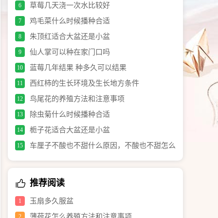
草莓几天浇一次水比较好
6
鸡毛菜什么时候播种合适
7
朱顶红适合大盆还是小盆
8
仙人掌可以种在家门口吗
9
蓝莓几年结果 种多久可以结果
10
西红柿的生长环境及生长地方条件
11
鸟尾花的养殖方法和注意事项
12
除虫菊什么时候播种合适
13
栀子花适合大盆还是小盆
14
车厘子不酸也不甜什么原因，不酸也不甜怎么
15
办
推荐阅读
玉扇多久服盆
1
薄荷花怎么养殖方法和注意事项
2