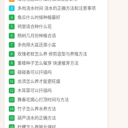
多肉浇水时间 浇水的正确方法和注意事项
3
角瓜什么时候种植最好
4
祠堂适合种什么花
5
杨树几月份种植合适
6
多肉用大盆还是小盆
7
玫瑰老桩怎么养 修剪造型与养殖方法
8
重楼种子怎么催芽 快速催芽方法
9
碰碰香可以扦插吗
10
龙须怎么养才能更旺盛
11
木耳菜可以扦插吗
12
舞春花摘心打顶时间与方法
13
竹子怎么养水养方法
14
葫芦浇水的正确方法
15
柠檬怎么养殖长得好
16