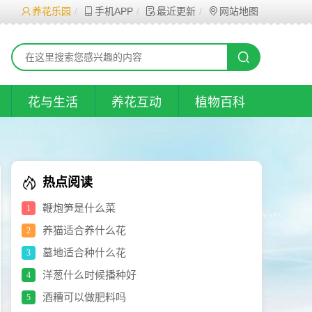
养花乐园
手机APP
最近更新
网站地图
花与生活
养花互动
植物百科
热点阅读
鞭炮笋是什么菜
1
养猫适合养什么花
2
墓地适合种什么花
3
洋葱什么时候播种好
4
酒糟可以做肥料吗
5