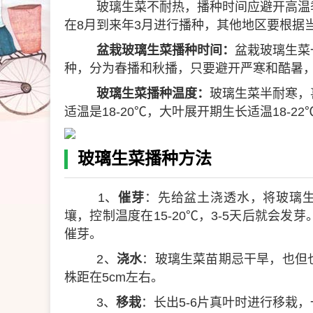
玻璃生菜不耐热，播种时间应避开高温
在8月到来年3月进行播种，其他地区要根据
盆栽玻璃生菜播种时间：
盆栽玻璃生菜
种，分为春播和秋播，只要避开严寒和酷暑
玻璃生菜播种温度：
玻璃生菜半耐寒，
适温是18-20℃，大叶展开期生长适温18-2
玻璃生菜播种方法
1、
催芽
：先给盆土浇透水，将玻璃生
壤，控制温度在15-20℃，3-5天后就会
催芽。
2、
浇水
：玻璃生菜苗期忌干旱，也但也
株距在5cm左右。
3、
移栽
：长出5-6片真叶时进行移栽