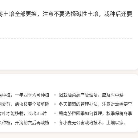
将土壤全部更换，注意不要选择碱性土壤，栽种后还要
候种植，一年四季均可种植
迟栽油菜高产管理法，应及时中耕
何夏剪，病虫枝要全部剪除
冬天葡萄的管理办法，注意对幼树要早
叶才能移栽，长出3-5片
埋防寒土
赣南脐橙四季如何管理，秋季保梢冬季
植
么种植，开沟挖穴后再栽植
保叶
冬小麦无公害栽培技术，土壤以宗、
褐、潮土为主