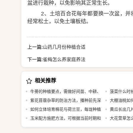
盆进行栽种，以免影响其正常生长。
2、土培百合花每年都要换一次盆，并
经常松土，以免土壤板结。
上一篇:
山药几月份种植合适
下一篇:
雀梅怎么养家庭养法
相关推荐
牛蒡的种植要点，需做好间苗、中耕、
菠菜什么时
追肥等工作
紫花苜蓿杂草的防治方法，播种前先深
大棚油桃如
翻整地
如何立体培育棉花与荷兰豆，每垅种植
黄瓜长出几片
2行棉花、在棉花内侧各种1行荷兰豆
玉米配方施肥方法，可根据当前时期和
叶即可移栽定
大花萱草怎
亩产量决定施肥量
覆土