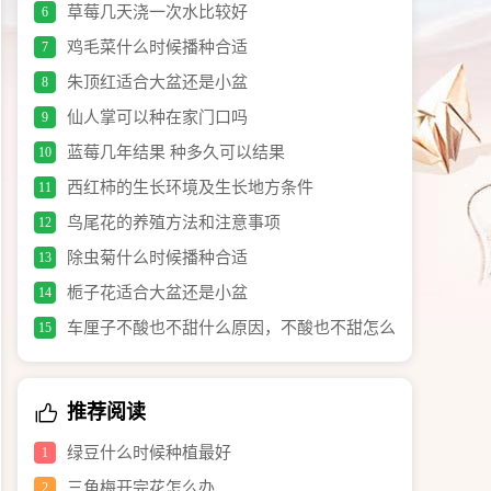
草莓几天浇一次水比较好
6
鸡毛菜什么时候播种合适
7
朱顶红适合大盆还是小盆
8
仙人掌可以种在家门口吗
9
蓝莓几年结果 种多久可以结果
10
西红柿的生长环境及生长地方条件
11
鸟尾花的养殖方法和注意事项
12
除虫菊什么时候播种合适
13
栀子花适合大盆还是小盆
14
车厘子不酸也不甜什么原因，不酸也不甜怎么
15
办
推荐阅读
绿豆什么时候种植最好
1
三角梅开完花怎么办
2