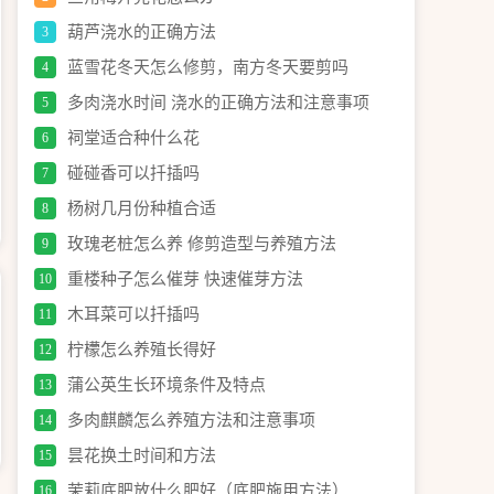
葫芦浇水的正确方法
3
蓝雪花冬天怎么修剪，南方冬天要剪吗
4
多肉浇水时间 浇水的正确方法和注意事项
5
祠堂适合种什么花
6
碰碰香可以扦插吗
7
杨树几月份种植合适
8
玫瑰老桩怎么养 修剪造型与养殖方法
9
重楼种子怎么催芽 快速催芽方法
10
木耳菜可以扦插吗
11
柠檬怎么养殖长得好
12
蒲公英生长环境条件及特点
13
多肉麒麟怎么养殖方法和注意事项
14
昙花换土时间和方法
15
茉莉底肥放什么肥好（底肥施用方法）
16