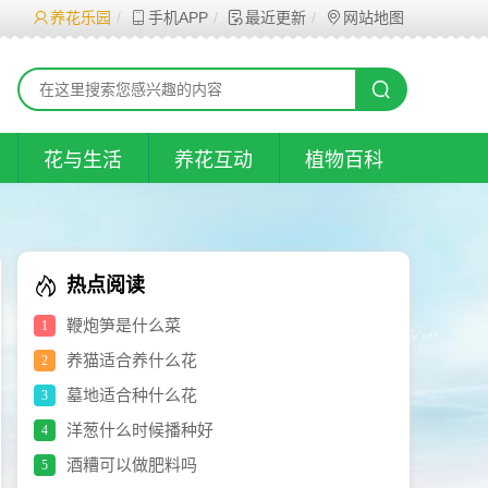
养花乐园
手机APP
最近更新
网站地图
花与生活
养花互动
植物百科
热点阅读
鞭炮笋是什么菜
1
养猫适合养什么花
2
墓地适合种什么花
3
洋葱什么时候播种好
4
酒糟可以做肥料吗
5