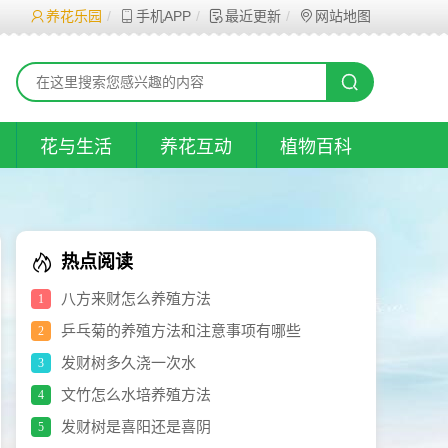
养花乐园
手机APP
最近更新
网站地图
花与生活
养花互动
植物百科
热点阅读
八方来财怎么养殖方法
1
乒乓菊的养殖方法和注意事项有哪些
2
发财树多久浇一次水
3
文竹怎么水培养殖方法
4
发财树是喜阳还是喜阴
5