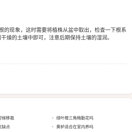
根的现象，这时需要将植株从盆中取出，检查一下根系
到干燥的土壤中即可，注意后期保持土壤的湿润。
时候移栽
绿叶橙三角梅勤花吗
优缺点
黄栌适合在室内养吗