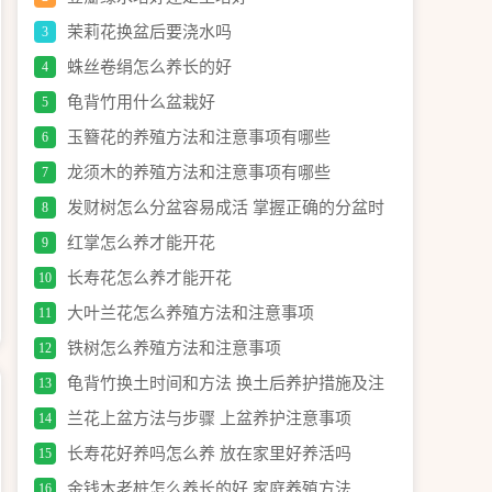
茉莉花换盆后要浇水吗
3
蛛丝卷绢怎么养长的好
4
龟背竹用什么盆栽好
5
玉簪花的养殖方法和注意事项有哪些
6
龙须木的养殖方法和注意事项有哪些
7
发财树怎么分盆容易成活 掌握正确的分盆时
8
间和
红掌怎么养才能开花
9
长寿花怎么养才能开花
10
大叶兰花怎么养殖方法和注意事项
11
铁树怎么养殖方法和注意事项
12
龟背竹换土时间和方法 换土后养护措施及注
13
意事
兰花上盆方法与步骤 上盆养护注意事项
14
长寿花好养吗怎么养 放在家里好养活吗
15
金钱木老桩怎么养长的好 家庭养殖方法
16