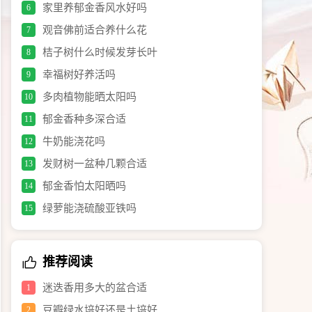
家里养郁金香风水好吗
6
观音佛前适合养什么花
7
桔子树什么时候发芽长叶
8
幸福树好养活吗
9
多肉植物能晒太阳吗
10
郁金香种多深合适
11
牛奶能浇花吗
12
发财树一盆种几颗合适
13
郁金香怕太阳晒吗
14
绿萝能浇硫酸亚铁吗
15
推荐阅读
迷迭香用多大的盆合适
1
豆瓣绿水培好还是土培好
2