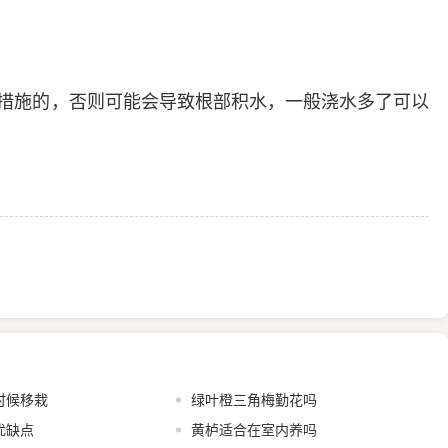
措施的，否则可能会导致根部积水，一般浇水多了可以
时候移栽
绿叶橙三角梅勤花吗
优缺点
黄栌适合在室内养吗