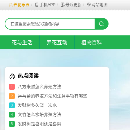
养花乐园
手机APP
最近更新
网站地图
花与生活
养花互动
植物百科
热点阅读
八方来财怎么养殖方法
1
乒乓菊的养殖方法和注意事项有哪些
2
发财树多久浇一次水
3
文竹怎么水培养殖方法
4
发财树是喜阳还是喜阴
5