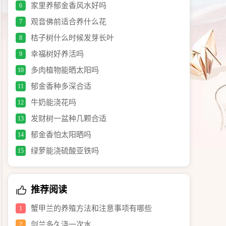
家里养郁金香风水好吗
6
观音佛前适合养什么花
7
桔子树什么时候发芽长叶
8
幸福树好养活吗
9
多肉植物能晒太阳吗
10
郁金香种多深合适
11
牛奶能浇花吗
12
发财树一盆种几颗合适
13
郁金香怕太阳晒吗
14
绿萝能浇硫酸亚铁吗
15
推荐阅读
蟹甲兰的养殖方法和注意事项有哪些
1
剑兰多久浇一次水
2