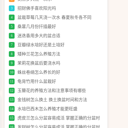
招财佛手喜欢阳光吗
3
盆栽草莓几天浇一次水 春夏秋冬各不同
4
桑葚几月份扦插最好
5
迷迭香用多大的盆合适
6
豆瓣绿水培好还是土培好
7
矮种兰花怎么养殖方法
8
茉莉花换盆后要浇水吗
9
蛛丝卷绢怎么养长的好
10
龟背竹用什么盆栽好
11
玉簪花的养殖方法和注意事项有哪些
12
金钱树怎么换土 换土换盆时间和方法
13
水培巴西木怎么养殖才能更旺盛
14
虎皮兰怎么分盆容易成活 掌握正确的分盆时
15
间和
发财树怎么分盆容易成活 掌握正确的分盆时
16