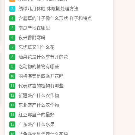
绣球几月休眠 休眠期处理方法
3
含羞草的叶子像什么形状 样子和特点
4
南瓜产地在哪里
5
夜来香耐寒吗
6
忘忧草又叫什么花
7
油菜花是什么季节开的花
8
吃动物的植物有哪些
9
丽格海棠是四季开花吗
10
代表财富的植物有哪些
11
新疆盛产什么农作物
12
东北盛产什么农作物
13
红豆哪里产的最好
14
广东盛产什么水果
15
蓝色满天星代表什么花语
16