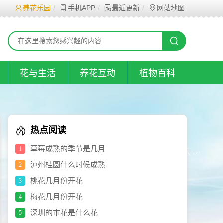
养花乐园
手机APP
最近更新
网站地图
花与生活
养花互动
植物百科
热点阅读
草莓成熟的季节是几月
1
泸州桂圆什么时候成熟
2
桃花几月份开花
3
梅花几月份开花
4
深圳的市花是什么花
5