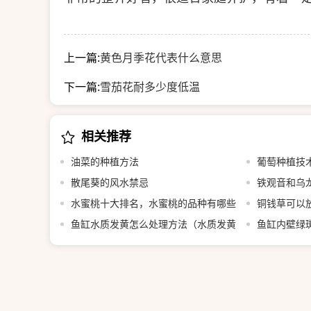
上一篇:
黄色月季花代表什么意思
下一篇:
雪茄花耐多少度低温
相关推荐
油菜的种植方法
葡萄种植技
散尾葵的风水禁忌
铁观音和乌
水蜜桃十大排名，水蜜桃的品种有哪些
铜钱草可以
鱼缸水质发黄怎么处理方法（水质发黄
鱼缸内壁绿
是什么原因）
斑藻怎么回事