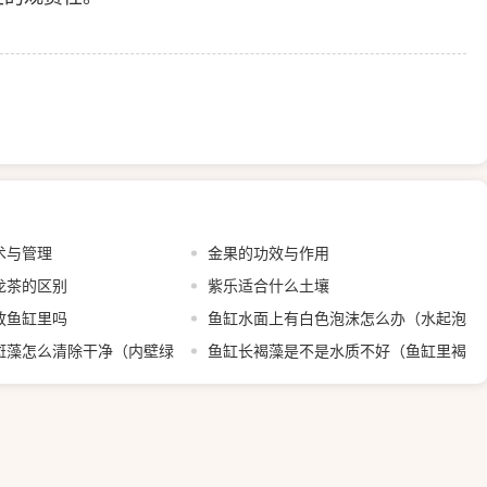
术与管理
金果的功效与作用
龙茶的区别
紫乐适合什么土壤
放鱼缸里吗
鱼缸水面上有白色泡沫怎么办（水起泡
斑藻怎么清除干净（内壁绿
沫是什么原因）
鱼缸长褐藻是不是水质不好（鱼缸里褐
）
藻原因和解决方案）