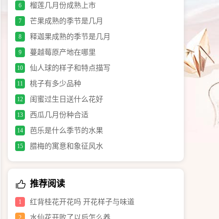
榴莲几月份成熟上市
6
芒果成熟的季节是几月
7
释迦果成熟的季节是几月
8
蔓越莓原产地在哪里
9
仙人球的样子和特点描写
10
桃子有多少品种
11
闺蜜过生日送什么花好
12
西瓜几月份种合适
13
芭乐是什么季节的水果
14
腊梅的寓意和象征风水
15
推荐阅读
红背桂花开花吗 开花样子与味道
1
水仙花开败了以后怎么养
2