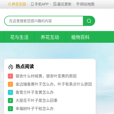
养花乐园
手机APP
最近更新
网站地图
花与生活
养花互动
植物百科
热点阅读
银杏什么时候黄，银杏叶变黄的原因
1
金边瑞香黄叶子怎么办，叶子有黑点什么原因
2
香雪兰叶子发黄怎么办
3
大丽花干叶子是怎么回事
4
幸福树叶子干枯怎么办
5