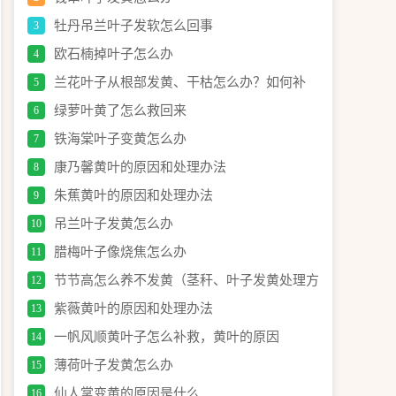
牡丹吊兰叶子发软怎么回事
3
欧石楠掉叶子怎么办
4
兰花叶子从根部发黄、干枯怎么办？如何补
5
救？
绿萝叶黄了怎么救回来
6
铁海棠叶子变黄怎么办
7
康乃馨黄叶的原因和处理办法
8
朱蕉黄叶的原因和处理办法
9
吊兰叶子发黄怎么办
10
腊梅叶子像烧焦怎么办
11
节节高怎么养不发黄（茎秆、叶子发黄处理方
12
法）
紫薇黄叶的原因和处理办法
13
一帆风顺黄叶子怎么补救，黄叶的原因
14
薄荷叶子发黄怎么办
15
仙人掌变黄的原因是什么
16