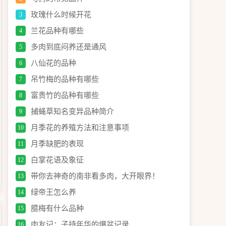
玫瑰什么时候开花
3
兰花品种有哪些
4
多肉到底闷养还是通风
5
八仙花的品种
6
吊竹梅的品种有哪些
7
富贵竹的品种有哪些
8
捕蝇草知名变异品种简介
9
月季花的养殖方法和注意事项
10
月季缺肥的表现
11
白掌花语及象征
12
带你去神奇的南非看多肉，大开眼界！
13
绿帝王怎么养
14
腊梅有什么品种
15
肉友记：子持年华的爆盆记录
16