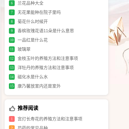
兰花品种大全
6
无花果能种在院子里吗
7
菊花什么时候开
8
香槟玫瑰花语11朵是什么意思
9
一品红是什么花
10
玻璃翠
11
金枝玉叶的养殖方法和注意事项
12
洋牡丹的养殖方法和注意事项
13
磁化水是什么水
14
康乃馨放室内还是室外
15
推荐阅读
宫灯长寿花的养殖方法和注意事项
1
芍药的常见品种
2