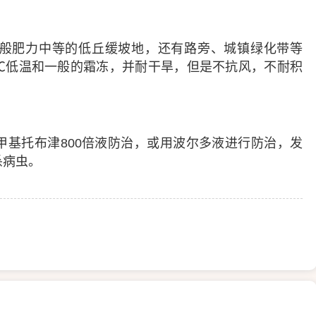
般肥力中等的低丘缓坡地，还有路旁、城镇绿化带等
2℃低温和一般的霜冻，并耐干旱，但是不抗风，不耐积
甲基托布津800倍液防治，或用波尔多液进行防治，发
杀病虫。