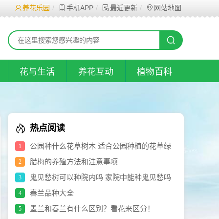
养花乐园
手机APP
最近更新
网站地图
花与生活
养花互动
植物百科
热点阅读
公园种什么花草树木 适合公园种植的花草绿
1
植有哪些(图)
腊梅的养殖方法和注意事项
2
鬼见愁树可以种院内吗 家院中能种鬼见愁吗
3
(图)
春兰品种大全
4
墨兰和春兰有什么区别？看花来区分！
5