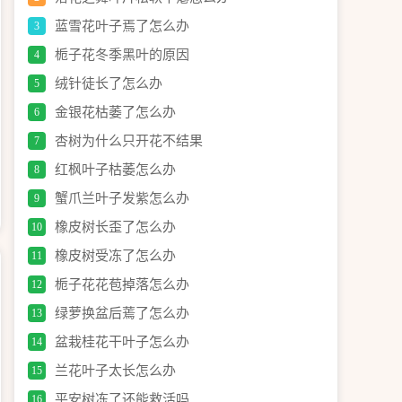
蓝雪花叶子焉了怎么办
3
栀子花冬季黑叶的原因
4
绒针徒长了怎么办
5
金银花枯萎了怎么办
6
杏树为什么只开花不结果
7
红枫叶子枯萎怎么办
8
蟹爪兰叶子发紫怎么办
9
橡皮树长歪了怎么办
10
橡皮树受冻了怎么办
11
栀子花花苞掉落怎么办
12
绿萝换盆后蔫了怎么办
13
盆栽桂花干叶子怎么办
14
兰花叶子太长怎么办
15
平安树冻了还能救活吗
16