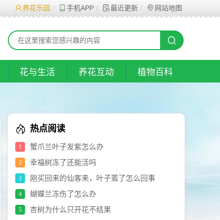
养花乐园
手机APP
最近更新
网站地图
花与生活
养花互动
植物百科
热点阅读
蟹爪兰叶子发紫怎么办
1
幸福树冻了还能活吗
2
刚买回来的仙客来，叶子蔫了怎么回事
3
蝴蝶兰冻伤了怎么办
4
杏树为什么只开花不结果
5