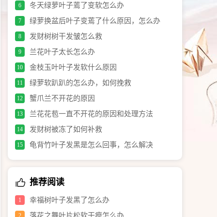
冬天绿萝叶子蔫了变软怎么办
6
绿萝换盆后叶子变蔫了什么原因，怎么办
7
发财树树干发皱怎么救
8
兰花叶子太长怎么办
9
金枝玉叶叶子发软什么原因
10
绿萝软趴趴的怎么办，如何挽救
11
蟹爪兰不开花的原因
12
兰花花苞一直不开花的原因和处理方法
13
发财树被冻了如何补救
14
龟背竹叶子发黑是怎么回事，怎么解决
15
推荐阅读
幸福树叶子发黑了怎么办
1
落花之舞叶片松软干瘪怎么办
2