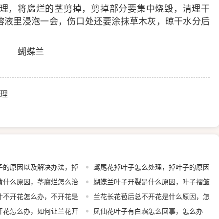
理，将腐烂的茎剪掉，剪掉部分要集中烧毁，清理干
溶液里浸泡一会，伤口处还要涂抹草木灰，晾干水分后
理
子的原因以及解决办法，掉
鸢尾花掉叶子怎么处理，掉叶子的原因
黄什么原因，茎腐烂怎么治
蝴蝶兰叶子开裂是什么原因，叶子褶皱
叶不开花怎么办，不开花是
变软
兰花长花苞后总不开花是什么原因，怎
开花怎么办，如何让兰花开
么养才能开花
凤仙花叶子有白霜怎么回事，怎么办