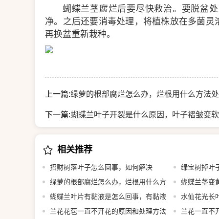
蝴蝶兰茎腐烂后要尽快救治。要脱盆处
净。之后还要消毒处理，将植株放在多菌灵
再换盆重新栽种。
上一篇:
绿萝的根部腐烂怎么办，烂根用什么方法处
下一篇:
蝴蝶兰叶子开裂是什么原因，叶子褶皱变软
相关推荐
招财树落叶子怎么回事，如何解决
绿宝树掉叶
绿萝的根部腐烂怎么办，烂根用什么方
叶子还会长吗
蝴蝶兰茎变
法处理
蝴蝶兰叶片有黏液是怎么回事，有黏液
水仙花光长
水株怎么办
兰花花苞一直不开花的原因和处理方法
什么原因
兰花一直不