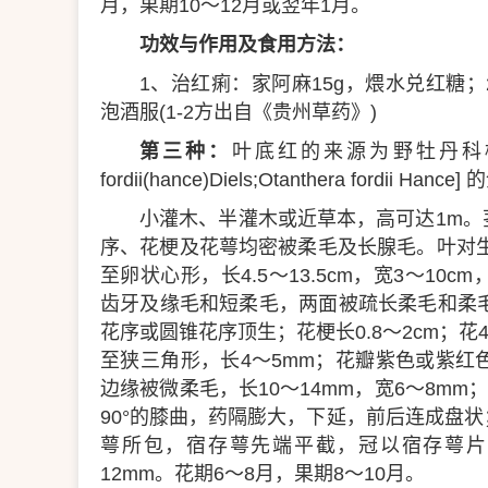
月，果期10～12月或翌年1月。
功效与作用及食用方法：
1、治红痢：家阿麻15g，煨水兑红糖；
泡酒服(1-2方出自《贵州草药》)
第三种：
叶底红的来源为野牡丹科植物叶底红Phy
fordii(hance)Diels;Otanthera fordii Hance
小灌木、半灌木或近草本，高可达1m
序、花梗及花萼均密被柔毛及长腺毛。叶对生
至卵状心形，长4.5～13.5cm，宽3～1
齿牙及缘毛和短柔毛，两面被疏长柔毛和柔
花序或圆锥花序顶生；花梗长0.8～2cm；
至狭三角形，长4～5mm；花瓣紫色或紫
边缘被微柔毛，长10～14mm，宽6～8mm；
90°的膝曲，药隔膨大，下延，前后连成盘
萼所包，宿存萼先端平截，冠以宿存萼片，
12mm。花期6～8月，果期8～10月。