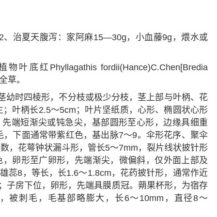
2、治夏天腹泻：家阿麻15—30g，小血藤9g，煨水或
llagathis fordii(Hance)C.Chen[Bredia
] 的全草。
。茎幼时四棱形，不分枝或极少分枝，茎上部与叶柄、花
；叶柄长2.5～5cm；叶片坚纸质，心形、椭圆状心形
0cm，先端短渐尖或钝急尖，基部圆形至心形，边缘具细重
毛，下面通常带紫红色，基出脉7～9。伞形花序、聚伞
花4数，花萼钟状漏斗形，管长5～7mm，裂片线状披针形
红色，卵形至广卵形，先端渐尖，微偏斜，仅外面上部及
雄蕊8，等长，长1.6～1.8cm，花药披针形，通常作近
状；子房下位，卵形，先端具膜质冠。蒴果杯形，为宿存
被刺毛，毛基部略膨大，长6～10mm，直径8～