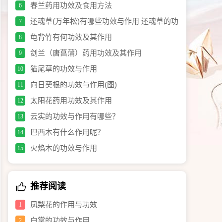
春兰药用功效及食用方法
6
还魂草(万年松)有哪些功效与作用 还魂草的功
7
效与作用(图)
龟背竹有何功效及其作用
8
剑兰（唐菖蒲）药用功效及其作用
9
猫尾草的功效与作用
10
向日葵根的功效与作用(图)
11
太阳花药用功效及其作用
12
云实的功效与作用有哪些？
13
巴西木有什么作用呢？
14
火焰木的功效与作用
15
推荐阅读
凤梨花的作用与功效
1
白掌的功效与作用
2