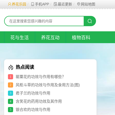
养花乐园
手机APP
最近更新
网站地图
花与生活
养花互动
植物百科
热点阅读
罂粟花的功效与作用有哪些？
1
风柜斗草的功效与作用及食用方法(图)
2
君子兰的功效与作用
3
含笑花的药用功效及其作用
4
银合欢的功效与作用
5