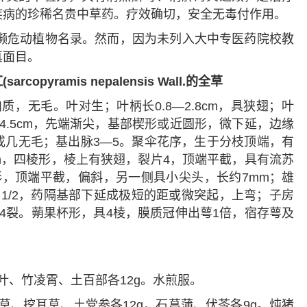
疾病的珍稀名贵中草药。疗效确切，安全无毒付作用。
入濒危动植物名录。然而，因为未列入大中专医药院校教
真面目。
yramis nepalensis Wall.的全草
质，无毛。叶对生；叶柄长0.8—2.8cm，具狭翅；叶
—4.5cm，先端渐尖，基部楔形或近圆形，微下延，边缘
或几无毛；基出脉3—5。聚伞花序，生于分枝顶端，有
mm，四棱形，棱上有狭翅，裂片4，顶端平截，具有流苏
形，顶端平截，偏斜，另一侧具小尖头，长约7mm；雄
1/2，药隔基部下延成极短的距或微突起，上弯；子房
4裂。蒴果杯形，具4棱，膜质冠伸出萼1倍，宿存萼及
。
青叶、竹凌霄、土百部各12g。水煎服。
铃草、挖耳草、土党参各12g，石菖蒲、伏苓各9g。炖猪