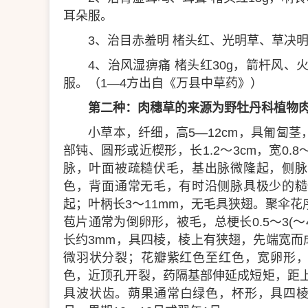
耳朵服。
3、治目赤羞明 楮头红、光明草、草决明
4、治风湿痹痛 楮头红30g，箭杆风、
服。（1—4方出自《万县中草药》）
第二种：肉穗草的来源为野牡丹科植物
小草本，纤细，高5—12cm，具匍匐
部钝、圆形或近楔形，长1.2～3cm，宽0.
脉，叶面被疏糙伏毛，基出脉微隆起，侧脉
色，背面通常无毛，有时沿侧脉具极少的糙
起；叶柄长3～11mm，无毛具狭翅。聚伞花
苞片通常为倒卵形，被毛，总梗长0.5～3(～
长约3mm，具四棱，棱上有狭翅，先端宽
微羽状分裂；花瓣紫红色至红色，宽卵形，
色，近顶孔开裂，药隔基部伸延成短矩，距上
具波状齿。蒴果通常白绿色，杯形，具四棱