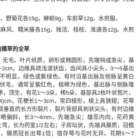
、野菊花各15g，蝉蜕9g，车前草12g。水煎服。
火麻风、糯米藤各15g，独活、桂枝、淮通各12g。水煎
肉穗草的全草
茎，无毛。叶片纸质，卵形或椭圆形，先端钝或急尖，基
8～2cm，边缘具疏浅波状齿，齿间具小尖头，3～5基出
不明显，绿色或紫绿色。有时沿基出脉及侧脉呈黄白
伏毛，通常呈紫红色，极稀为绿色，基出脉与侧脉隆
序，顶生，有花1～3朵，稀5朵，基部具2枚叶状苞片，
4)cm，花梗长1～3cm，常四棱形，棱上具狭翅；花萼
而成垂直的长方形裂片，裂片背部具刺状尖头，有时边缘
略偏斜，长3～4mm，先端急尖；雄蕊内向，花药黄
弯，长为药室1/2左右；子房坛状，先端具膜质，冠檐
，膜质冠长出萼1倍；宿存萼与花时无异。花期5～7