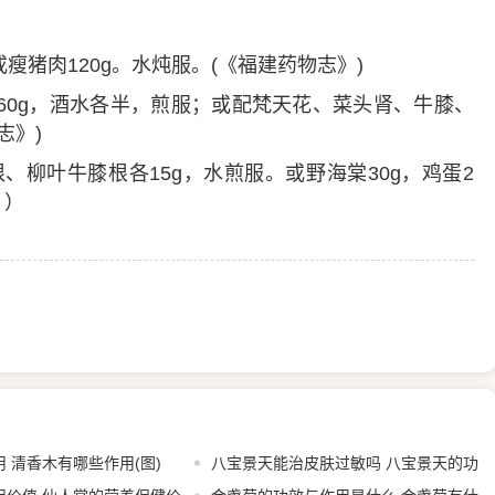
或瘦猪肉120g。水炖服。(《福建药物志》)
草60g，酒水各半，煎服；或配梵天花、菜头肾、牛膝、
志》)
根、柳叶牛膝根各15g，水煎服。或野海棠30g，鸡蛋2
》）
 清香木有哪些作用(图)
八宝景天能治皮肤过敏吗 八宝景天的功