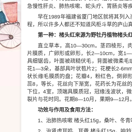
急慢性肝炎、肺热咳嗽、蛇头疔、胃肠炎等
早在1989年福建省厦门地区就将其列
程，所以许多人都还不知道风柜斗草的庐山
第一种：楮头红来源为野牡丹植物楮头红(sarcop
直立草本，高10—30cm。茎四棱形，肉
片膜质，广卵形或卵形，长2—10cm，宽1
具细锯齿，叶面被疏糙伏毛，背面被微柔毛
花1—3朵，基部具叶状苞片2；花梗长2-6
状长缘毛膜质的盘；花瓣4，粉红色，倒卵
蕊8，等长，花丝向下渐宽，花药长为花丝的
下位，4室，顶端具膜质冠，冠缘浅波状，微
裂片与花时同。花期8—10月，果期9—12月
功效与作用及食用方法：
1、治肺热咳嗽 楮头红15g，桑叶、冬
2、治肾虚耳鸣、耳聋 楮头红15g，响