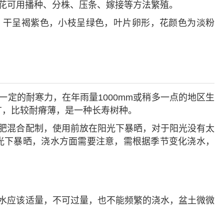
花可用播种、分株、压条、嫁接等方法繁殖。
，干呈褐紫色，小枝呈绿色，叶片卵形，花颜色为淡粉
定的耐寒力，在年雨量1000mm或稍多一点的地区生
广，比较耐瘠薄，是一种长寿树种。
肥混合配制，使用前放在阳光下暴晒，对于阳光没有太
光下暴晒，浇水方面需要注意，需根据季节变化浇水，
水应该适量，不可过量，也不能频繁的浇水，盆土微微