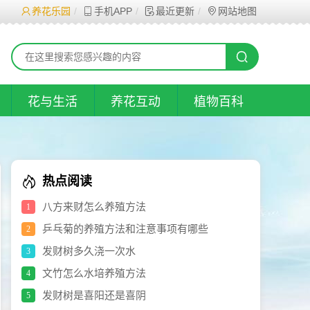
养花乐园
手机APP
最近更新
网站地图
花与生活
养花互动
植物百科
热点阅读
八方来财怎么养殖方法
1
乒乓菊的养殖方法和注意事项有哪些
2
发财树多久浇一次水
3
文竹怎么水培养殖方法
4
发财树是喜阳还是喜阴
5