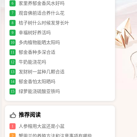
家里养郁金香风水好吗
6
观音佛前适合养什么花
7
桔子树什么时候发芽长叶
8
幸福树好养活吗
9
多肉植物能晒太阳吗
10
郁金香种多深合适
11
牛奶能浇花吗
12
发财树一盆种几颗合适
13
郁金香怕太阳晒吗
14
绿萝能浇硫酸亚铁吗
15
推荐阅读
人参榕用大盆还是小盆
1
蟹甲兰的养殖方法和注意事项有哪些
2