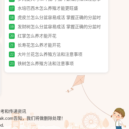
项
水培巴西木怎么养殖才能更旺盛
17
虎皮兰怎么分盆容易成活 掌握正确的分盆时
18
间和
发财树怎么分盆容易成活 掌握正确的分盆时
19
间和
红掌怎么养才能开花
20
长寿花怎么养才能开花
21
大叶兰花怎么养殖方法和注意事项
22
铁树怎么养殖方法和注意事项
23
参考和传递资讯
ik.com
告知，我们将做删除处理！
ed.