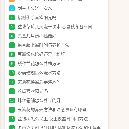
剑兰多久浇一次水
3
招财佛手喜欢阳光吗
4
盆栽草莓几天浇一次水 春夏秋冬各不同
5
桑葚几月份扦插最好
6
飘香藤上盆时间与养护方法
7
豆瓣绿水培好还是土培好
8
矮种兰花怎么养殖方法
9
沙漠玫瑰怎么浇水方法
10
茉莉花换盆后要浇水吗
11
丝瓜喜欢阳光吗
12
蛛丝卷绢怎么养长的好
13
玉簪花的养殖方法和注意事项有哪些
14
金钱树怎么换土 换土换盆时间和方法
15
多肉夏天可以叶插吗 插叶繁殖方法和注意事
16