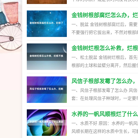
污染，引起根部腐烂。 2、营养液太多：水培水仙花的时候，需要适当滴加营养液，但是一旦滴加的太
金钱树根部腐烂怎么办，烂
多，根部将难以承受，引起肥害，
凉爽的气候环境，耐不住高温，当生长环境
一、脱盆 金钱树根部腐烂后，需
剪除烂根：发现水仙花有烂根的迹
不要强行把它拔出来，不然对根部
根部切除掉，只留下健康的根系，
的泥土，让根须完全露出来。 二、修根 金钱树脱盆洗根后，就可以进行修剪了。修剪之前先要给剪刀消
新水培了，水质要选择好，可用晾晒好的自来水。 3、定期换水：水培
金钱树烂根怎么补救，烂根
消毒，可以用高锰酸钾溶液浸泡一
保持水质清洁，合理滴加营养液，注
涂抹草木灰，以防伤口感染。之后把它放到半阴处，
一、松土脱盆 金钱树烂根后，首
盆了，在此之前要配好新的盆土，
根部的土球和盆壁分离开，然后握
河沙混合，三者的比例为3:1:1
进一步的损害植株健康。 二、洗根修剪 将金钱树从盆中取出后，需要放到装满清水的盆中，让根部的土
响。 四、栽种 等到金钱树的伤口干燥后，就可以准备上盆了。挑选一个大小合适的花盆，将植株直立放
风信子根部发霉了怎么办，
壤充分吸水，洗去上面粘连的细土
入其中，用土壤将其填满即可。上
伤口处涂抹草木灰，以免其感染病菌，导致情况恶化。 三、配制
一、风信子根部发霉了怎么办 风信
就可以进行正常养护了。
一定要配好盆土。这种植物喜欢疏
套：在处理风信子种球时，一定要
素沙，保持良好的排水性和透气性。如果
引发皮肤瘙痒红肿，有若干过敏的
到金钱树的伤口干燥后，就可以准
水养的一帆风顺根烂了什么
子种球，一手把种球发霉的地方切割掉，直到
程中，要不时地上提植株，让根部
球切口朝上，放在阴凉通风的地方
一、水质不好 原因：水养的一帆风顺对于水质有要求，如果长时间不换水，水质会变得浑浊不干净，一帆
适当喷水增加环境湿度。
潮土栽种到花盆里。 二、风信子
风顺长期在这样的水质中生长，可