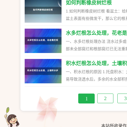
病菌、虫卵，发病后及时的治疗，喷施相应的药剂。 四、土质不对 
如何判断橡皮树烂根
前没有对基质消毒，或是养护方法
土，也可以导致烂根。 解决方法
烂根。 解决方法：在配制基质后
1.如何判断橡皮树烂根 看盆土：
部分，根据症状进行喷药。 三、控制施肥 原因：施肥太多会伤害到根部，长时间使用浓度过高的肥料，
盆土表面有些微发干，那么它的根
也会导致荷花烂根。 解决方法：
么可能给已经发生了烂根问题。如
肥太多需停止施肥。 四、更换基质 原因：提供的基质不合适，土壤板结、黏重的话，也会导致荷花烂
水多烂根怎么处理，花老是
常严重。 看枝叶：如果部分枝叶缺乏光泽、变黄、呈现出萎蔫的状态并且有掉落现象，那么就可能是因为
根。 解决方法：更换上合适的土
根部腐烂导致植株内部的营养供应
一、水多烂根处理办法 浇水过多
养护中发现植株的茎秆发干且变软了，
部未全部腐烂和根部腐烂已无法重新栽种两
烂根怎么办 修剪根部：当发现橡
掉烂根重新栽种。具体操作操作如下
腐烂得不是很严重，可以将腐烂的
积水烂根怎么处理，土壤积
2.用0.1%的高锰酸钾 液给植株
养供应不足。另外，还要在切口处
伤口及根系受损严重部分，周围用
一、积水烂根的原因 1.托盘积水
栽种。如果腐烂比较严重的话，就
4.换盆时，需要对枝叶进行大面积
易导致浇透水后，多余的水全部积
浇，千万不能因为积水问题导致再
能淋雨，以防再发生烂根。 根部腐烂已无法重新栽种 可利用枝条、叶片扦插重新繁殖。具体操作如下：
不及时处理托盘里的水，会影响花
1.需先将病株取出，冲洗干净根部泥
出托盘中多余的水。 2.底托和花
2
3
1
基部三十分钟左右，取出后在创口涂
易出现积水过多导致植株烂根的情况
细河沙、园土、砻糠灰充分混合，再
透气性差：土壤本身的透气性差、
时，用手将入土部分压紧，让茎基与
更换花土，重新栽种养护。 4.浇
湿润即可，盆土不干则不浇水，40天左右一般就可以生成
造成植物烂根。 5.盆大花小：若是
本站所收录作