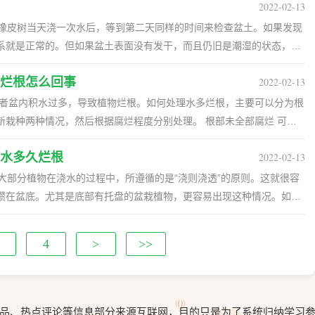
原因：如果使用的土壤是黏重的碱性
2022-02-13
不正确，滋生了细菌，可能会使荷花感染病虫害，这种情况下也会导致
：需要更换上新的土壤，要求疏松、透气、松软。
需要进行消毒，然后再使用，如果发现了病虫害需及时处理，去除发病的
给橡皮树当天浇一次水后，等到第二天同样的时间来检查盆土。如果发现
系就是正常的。但如果盆土表面没有发干，而且仍旧是潮湿的状态，那
对于植株生长来说，需要合理的施肥，根据薄肥多施的原则进行，一旦施
果两到三天后发现盆土仍然是潮湿的，那么可能植株的根部腐烂问题非
烂根怎么回事
2022-02-13
壤，提供透气、营养的新基质。
出现了问题。养分供应不足时，会出现这些问题。 看茎秆：如果在日常
或者盆内积水过多，导致植物烂根。如何处理水多烂根，主要可以分为根
那么就要及时检查根部，有可能是根部出现了腐烂问题。 2.橡皮树
种情况，然后根据腐烂程度分别处理。 根部未全部腐烂 可剪
皮树出现以上问题后，那么就需要及时将它脱盆，把根部取出。如果发现
： 1.将植株脱盆，找出烂根部分，用消毒后的剪刀从基部剪掉烂根。
部分剪除，然后将一部分的枝条剪去，减少植株对养分的需求，以免营
水多久烂根
2022-02-13
伤口消毒，或用干净的草木灰敷贴创口，再重新换盆换土栽种。 3.上盆时
涂抹一些草木灰，能够加速伤口的愈合。等到伤口变干以后再换土重新
干净的湿沙填好，再加添新的栽培用土，促进植株的伤口处萌发新根。
：大部分植物在浇水的过程中，所遵循的是“浇则浇透”的原则。这就很容
可能需要舍弃植株。 加强管理：重新栽种后，要控制浇水，不干便不
的修剪。 5.在植株恢复生长的过程中，要保证盆土透气，切勿施肥，不
攒在盆底。尤其是底部有托盘的盆栽植物，更容易出现这种情况。如果
次烂根。等待一个月后，植株便会生出新的根须。
盆的透气性，时间长了就会出现烂根。需要及时倒掉或用大号注射器抽
土，用利刀将腐烂的部分全部剔除。 2.再用0.1%高锰酸钾溶液浸泡茎
盆的空隙太小：底托与花盆之间的间隙太小，导致花盆的透气性差，也容
4
>
>>
抹木炭灰以防腐防感染，之后置于通风处稍晾干。 3.重栽的栽培土用
。可以用瓶盖或者较平整的小物件垫底，增加底部的透气性。 3.土壤
用沸水浇透消毒，晾冷后使用，有利于病株栽后再生新根。 4.入盆
排水性能差，也很容易造成盆内积水严重，植物根部腐烂。就需要及时
盆土紧密接触；之后，保持养殖温度在20-25度之内，盆土保持稍微
水过多：浇水过多的话，植株难以完全完全吸收，盆内就容易出现积水，
新根。 二、烂根的原因 1.浇水过多：浇水过多
盆远远大于植株，盆土就会长期处于积水状态，造成根系端腐烂。 二、
品、热点评论等信息部分来源互联网，目的只是为了系统归纳学习