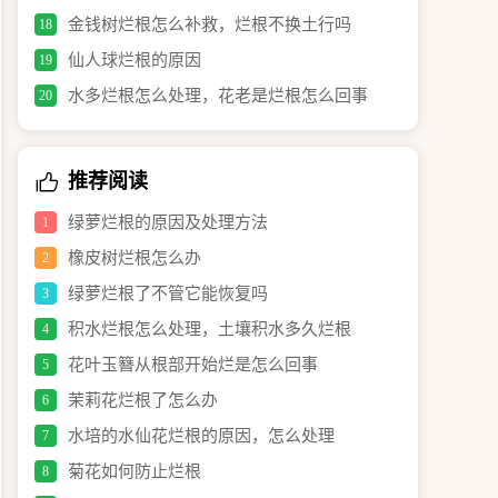
金钱树烂根怎么补救，烂根不换土行吗
18
仙人球烂根的原因
19
水多烂根怎么处理，花老是烂根怎么回事
20
推荐阅读
绿萝烂根的原因及处理方法
1
橡皮树烂根怎么办
2
绿萝烂根了不管它能恢复吗
3
积水烂根怎么处理，土壤积水多久烂根
4
花叶玉簪从根部开始烂是怎么回事
5
茉莉花烂根了怎么办
6
水培的水仙花烂根的原因，怎么处理
7
菊花如何防止烂根
8