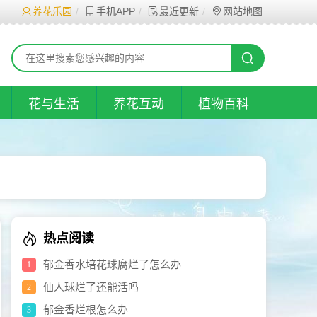
养花乐园
手机APP
最近更新
网站地图
花与生活
养花互动
植物百科
热点阅读
郁金香水培花球腐烂了怎么办
1
仙人球烂了还能活吗
2
郁金香烂根怎么办
3