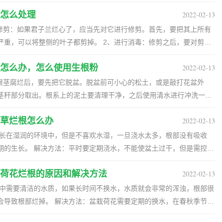
风信子种球，霉烂到需要把所有的根盘全部切掉，那么它就没有再救治的
植株从容器中取出来，剪掉烂掉的根部，放在多菌灵溶液中杀菌。将容
全部割掉后，
怎么处理
2022-02-13
比较高，根部会全部被浸泡
者1/3的根盘，按照上面的方法进行处理，照样能活，还能养开花。
烂根。 处理方法：加入的水量要适中，不能水位太高。烂根后除了将腐
行修剪：如果君子兰烂心了，应当先对它进行修剪。首先，要把其上所有
倒出来一点，露出一部分的根部，使根部能接触到空气。 三、温度
的叶子都剪掉。 2、进行消毒：修剪之后，要对剪口
灵或者百菌清药液作为消毒剂。将植株的剪口轻轻放到消毒液中浸泡
需要将植株移到室内，保持温度在10度以上，能防止烂根的问题。出现
怎么办，怎么使用生根粉
2022-02-13
果有多菌灵的粉末，也可以直接将它们涂抹在剪口上消毒。 3、进行清
在温暖的环境中。
一个通风条件比较好的地方晾干剪口。然后，要保持通风、温暖，并且
的根茎腐烂后，要先把它脱盆。脱盆前可小心的松土，或是敲打花盆外
需要将
茎秆部分取出。根系上的泥土要清理干净，之后使用清水进行冲洗一
用清水洗净根部附着的泥土，并且用锋利的剪子将已经烂了的根须都剪
后，同样需要消毒。将植株
草烂根怎么办
2022-02-13
在修剪后一定要记得消毒，消毒药液可以选择甲基托布津，也可以选择
的盆中，使它的根须处于消毒液一下。等20分钟后，将它取出来，放到
涂抹些生根粉。 3、上盆：之前栽种使用的土壤要换成新土，上盆的时
盆中剩余的花土取出来扔掉，并且洗净花盆。然后准备一些排水性和透气
去用土固定好。最后要为它浇透水，放置到相对阴凉的环境下，差不多
期的生长。 解决方法：平时要定期浇水，不能使盆土过干，但是需控制
的植株种入其中，慢慢养护即可。
要促进多余的水排出。 二、施肥太浓 原因：鱼腥草生
放进生根水中，浸泡差不多5分钟取出就行。使用过生根粉的插条，它
荷花烂根的原因和解决方法
2022-02-13
不能太多，会超出根部的承受范围，选择的肥料也不能太浓，会导致根
者是在植株烂根后，修剪完腐烂的根系也可以使用。
时注意合理的施肥，坚持薄肥勤施的原则，每次施加低浓度的肥料，保证
染病虫害，比如根
会导致根部烂掉。 解决方法：盆栽荷花需要定期的换水，在春秋季节可
整个植株的生长。 解决方法：上盆之前要对土壤消毒，杀死里面隐藏的
-15天换一次水。 二、防治病虫害 原因：因为种植之