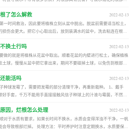
根了怎么解救
2022-02-13
不注意加以控制的话，将会引发根部腐烂。 3、温度太高：水仙花喜欢
中的温度过高时，也会容易引起根部腐烂。 二、怎么处理 1、
要第一时间救治，因此要将植株立刻从盆中脱出。脱盆前需要适当松土，
象后，需要将植株从容器中取出来，准备好一把锋利的刀子，将腐烂的
的损伤会更大。把它小心取出后，放到装满水的盆中，洗去粘连在根部
之后放在旁边阴凉的地方晾干。 2、重新水培：将根部处理好就可以重
之后注意好后期的养护，定期换水
不换土行吗
2022-02-13
下，几分钟后取出。用消过毒的剪刀将腐烂的根部全部剪除，并在上面
意好浓度，周边的温度保持在10-15℃左右。
等待慢慢干燥。 三、配土 金钱树修根后就要准备上
先要做的就是将植株从花盆中取出。顺着花盆的内壁进行松土，确保植株
旧土就不能再用了，以免再次造成腐烂。新土可以用泥炭土、珍珠岩和
住土球，慢慢从盆中把它拿出来，期间不要碰掉土球，以免伤到根部，
。这样可以保证有良好的排水性，而且土壤中不会对新根发育产生不好的影
还能活吗
2022-02-13
。之后要检查一下根部的情况，如果有腐烂的地方需要尽快剪除，并在
盆之后不要立刻浇水，并且要避免受到直射光，等到植株恢复生长后，
盆土 为了保证金钱树能够很好的生长，
子种球发霉了，需要把发霉的部分清理干净，再重新栽种。 1、戴手
松肥沃的基质，但烂根后的植株为了避免新根被损伤，通常要用素土或
带好手套，千万不能用手直接接触风信子种球上的汁液与霉菌，不然会
土壤有一定的肥力，可能会对幼根造成损伤。 四、上盆养护 等
反应。 2、切种球：带好手套后，准备一把干净的小刀，一手握住风信
备上盆栽种了。将它直立放到新盆中，用配好的土壤进行填充。填土过
原因，烂根怎么处理
2022-02-13
露出的地方发白，没有霉烂为止。 3、晾种球：把切好的种
和土壤贴的更紧密一些。上盆后不要立刻浇水，把它放到半阴处，可以
晾2天，直到新鲜的切口完全风干为止，再把种球重新水培，或者重新
根部发霉还能活吗 风信子根部发霉后还能不能活，取决于霉烂的地方有
能会导致根部烂掉。 处理方法：平时养护时注意定期换水，水质要保持