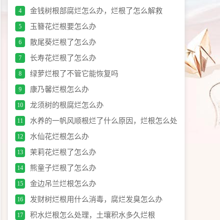
金钱树根部腐烂怎么办，烂根了怎么解救
4
玉簪花烂根要怎么办
5
散尾葵烂根了怎么办
6
长寿花烂根了怎么办
7
绿萝烂根了不管它能恢复吗
8
康乃馨烂根怎么办
9
龙须树的根腐烂怎么办
10
水养的一帆风顺根烂了什么原因，烂根怎么处
11
理
水仙花烂根怎么办
12
茉莉花烂根了怎么办
13
熊童子烂根了怎么办
14
金边吊兰烂根怎么办
15
发财树烂根用什么消毒，腐烂发臭怎么办
16
积水烂根怎么处理，土壤积水多久烂根
17