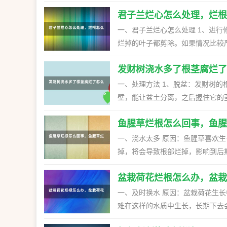
多大。 1、根盘全烂：如果整个
干净。发现有烂掉的根部，可以将
可能性了，直接放弃即可，不会再活。 2、根盘完好：如果整个风信子种球，把霉烂的部分
君子兰烂心怎么处理，烂根
器清洗干净，换上新的水质，然后重新栽培。 二、根部缺氧 原因：如果水位
还有完好的根盘，哪怕只剩1/2或
在水中，导致根部缺氧，也会导致
一、君子兰烂心怎么处理 1、进
烂的根部剪掉，还需要将容器之中的水
烂掉的叶子都剪除。如果情况比较严重，可以将整侧
偏低 原因：一帆风顺耐不住寒冷的气候，如果温度比较低的话，生长情况具有问题，也会导致烂根。 处
进行消毒。可以选择低浓度的多菌
理方法：如果周边的温度比较低，
发财树浇水多了根茎腐烂了
15-20分钟左右即可。此外，如
烂根后就先将腐烂的部分切除，放
养：经过消毒以后，要将植株放在
一、处理方法 1、脱盆：发财树
适当遮光、控水，来让它恢复生长。 二、君子兰烂根怎么处理 1、脱盆修剪：如果君子兰烂根了，
壁，能让盆土分离，之后握住它的
它从原先的花盆花土之中取出来。
遍。 2、修剪：当植株的根茎被清洗好之后，找来锋利的剪刀，将根茎上发生腐烂的部分剪除。要是腐烂
除。如果植株上有黄叶烂叶，需要一并剪除。 2、进行消毒：在修剪完烂根以
鱼腥草烂根怎么回事，鱼腥
比较严重的话，可以全部剪掉。但
的底部朝下，放在装有多菌灵溶液
高锰酸钾。如果有必要的话，还可
一、浇水太多 原因：鱼腥草喜欢生长在湿润的环境中，但是不喜欢水湿，一旦浇水太多，根部没有吸收
窗边晾干。 3、换土重栽：将花
候先在盆中挖个洞，把发财树放进
掉，将会导致根部烂掉，影响到后
性良好的土壤装入盆中，再将晾好
一到两周它就能长出根系了。 二、使用生根粉方法 在使用生根粉的时候，要把它以1:600的比例和水进行
好水量，平时浇透就可以了，一旦浇水太多了，需
稀释。在扦插的时候，可以把插条
盆栽荷花烂根怎么办，盆栽
长中需要合理施肥，但是施肥一定
的生根速度和生根率都会更高。或
部出现肥害烂掉。 解决方法：平
一、及时换水 原因：盆栽荷花生长中需要清洁的水质，如果长时间不换水，水质就会非常的浑浊，根部很
生长所需就好，施肥太多就需浇水稀释。 三、感染病虫害 原因：养护过程中可能会感
难在这样的水质中生长，长期下去
腐病，也会造成根部腐烂，影响到
以一周左右换次水，冬季换水不需要太频繁，可以10