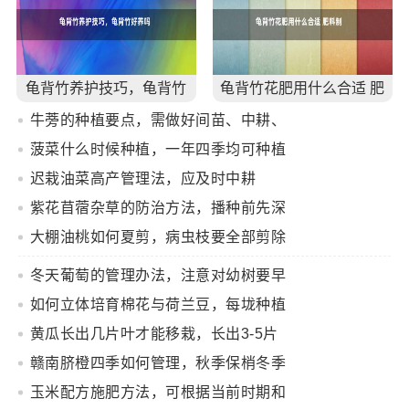
强)
龟背竹养护技巧，龟背竹
龟背竹花肥用什么合适 肥
好养吗
料制作与使用方法
牛蒡的种植要点，需做好间苗、中耕、
追肥等工作
菠菜什么时候种植，一年四季均可种植
迟栽油菜高产管理法，应及时中耕
紫花苜蓿杂草的防治方法，播种前先深
翻整地
大棚油桃如何夏剪，病虫枝要全部剪除
冬天葡萄的管理办法，注意对幼树要早
埋防寒土
如何立体培育棉花与荷兰豆，每垅种植
2行棉花、在棉花内侧各种1行荷兰豆
黄瓜长出几片叶才能移栽，长出3-5片
叶即可移栽定植
赣南脐橙四季如何管理，秋季保梢冬季
保叶
玉米配方施肥方法，可根据当前时期和