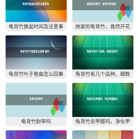
龟背竹换盆时间及注意事
她家的龟背竹，竟然开花
项
结果！太惊讶了！
龟背竹叶子卷曲怎么回事
龟背竹有几个品种，细数
卷叶枯萎原因及解决方
龟背竹六大品种
龟背竹耐旱吗
龟背竹去甲醛吗，净化甲
醛能力值排行首位(吸毒最