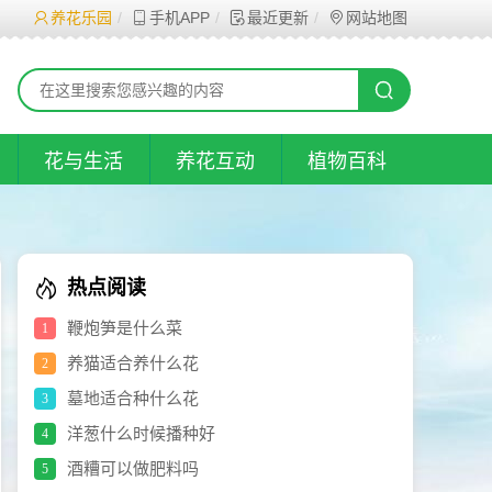
养花乐园
手机APP
最近更新
网站地图
花与生活
养花互动
植物百科
热点阅读
鞭炮笋是什么菜
1
养猫适合养什么花
2
墓地适合种什么花
3
洋葱什么时候播种好
4
酒糟可以做肥料吗
5