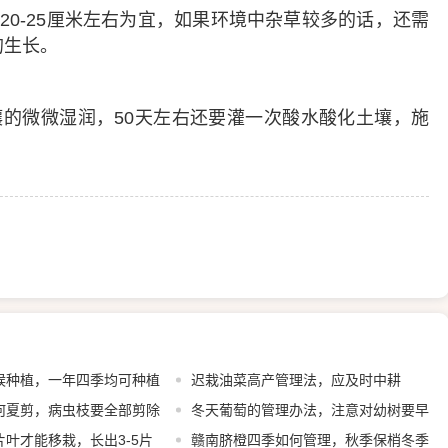
0-25厘米左右为宜，如果环境中杂草较多的话，还需
的生长。
的微微湿润，50天左右还要灌一次酸水酸化土壤，施
候种植，一年四季均可种植
迟栽油菜高产管理法，应及时中耕
何夏剪，病虫枝要全部剪除
冬天葡萄的管理办法，注意对幼树要早
叶才能移栽，长出3-5片
埋防寒土
赣南脐橙四季如何管理，秋季保梢冬季