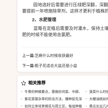
园地选好后需要进行压绿肥深翻，深翻2
要提前一年喷施除草剂，这样才更利于植株
2、水肥管理
蓝莓在定植后需要及时灌水，保持土壤
肥的时候不能使用含氯肥。
上一篇:
芝麻什么时候收获最好
下一篇:
栀子花适合大盆还是小盆
相关推荐
牛蒡的种植要点，需做好间苗、中耕、
菠菜什么时
追肥等工作
紫花苜蓿杂草的防治方法，播种前先深
大棚油桃如
翻整地
如何立体培育棉花与荷兰豆，每垅种植
黄瓜长出几片