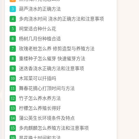
葫芦浇水的正确方法
3
多肉浇水时间 浇水的正确方法和注意事项
4
祠堂适合种什么花
5
杨树几月份种植合适
6
玫瑰老桩怎么养 修剪造型与养殖方法
7
重楼种子怎么催芽 快速催芽方法
8
迷迭香浇水正确方法和注意事项
9
木耳菜可以扦插吗
10
舞春花摘心打顶时间与方法
11
竹子怎么养水养方法
12
柠檬怎么养殖长得好
13
蒲公英生长环境条件及特点
14
多肉麒麟怎么养殖方法和注意事项
15
昙花换土时间和方法
16