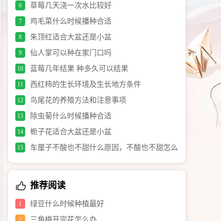
草莓几天浇一次水比较好
6
鸡毛菜什么时候播种合适
7
朱顶红适合大盆还是小盆
8
仙人掌可以种在家门口吗
9
蓝莓几年结果 种多久可以结果
10
西红柿的生长环境及生长地方条件
11
鸟尾花的养殖方法和注意事项
12
除虫菊什么时候播种合适
13
栀子花适合大盆还是小盆
14
车厘子不酸也不甜什么原因，不酸也不甜怎么
15
办
推荐阅读
绿豆什么时候种植最好
1
三角梅开完花怎么办
2