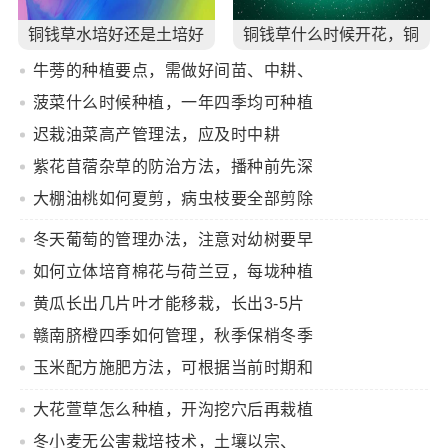
铜钱草水培好还是土培好
铜钱草什么时候开花，铜
钱草花期多长时间（四个
牛蒡的种植要点，需做好间苗、中耕、
月）
追肥等工作
菠菜什么时候种植，一年四季均可种植
迟栽油菜高产管理法，应及时中耕
紫花苜蓿杂草的防治方法，播种前先深
翻整地
大棚油桃如何夏剪，病虫枝要全部剪除
冬天葡萄的管理办法，注意对幼树要早
埋防寒土
如何立体培育棉花与荷兰豆，每垅种植
2行棉花、在棉花内侧各种1行荷兰豆
黄瓜长出几片叶才能移栽，长出3-5片
叶即可移栽定植
赣南脐橙四季如何管理，秋季保梢冬季
保叶
玉米配方施肥方法，可根据当前时期和
亩产量决定施肥量
大花萱草怎么种植，开沟挖穴后再栽植
覆土
冬小麦无公害栽培技术，土壤以宗、