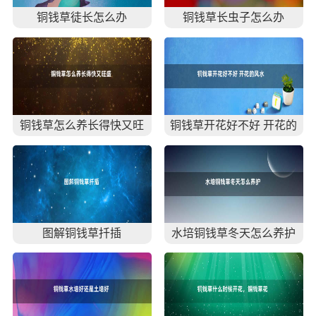
铜钱草徒长怎么办
铜钱草长虫子怎么办
铜钱草怎么养长得快又旺
铜钱草开花好不好 开花的
盛
风水寓意
图解铜钱草扦插
水培铜钱草冬天怎么养护